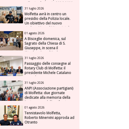
milioni nel triennio 2026-2028
31 luglio 2026
Molfetta avrà in centro un
presidio della Polizia locale.
Un obiettivo del nuovo
sindaco Manuel Minervini che
diviene realtà, con la speranza
01 agosto 2026
di maggiore efficienza e
A Bisceglie domenica, sul
presenza sul territorio
Sagrato della Chiesa di S.
Giuseppe, in scena il
“Rigoletto” con l’Orchestra
Sinfonica Federiciana
31 luglio 2026
Passaggio delle consegne al
Rotary Club di Molfetta: il
presidente Michele Catalano
succede a se stesso
31 luglio 2026
ANPI (Associazione partigiani)
di Molfetta: due giornate
dedicate alla memoria della
Resistenza e dell'antifascismo
01 agosto 2026
Tennistavolo Molfetta,
Roberto Minervini approda ad
Otranto