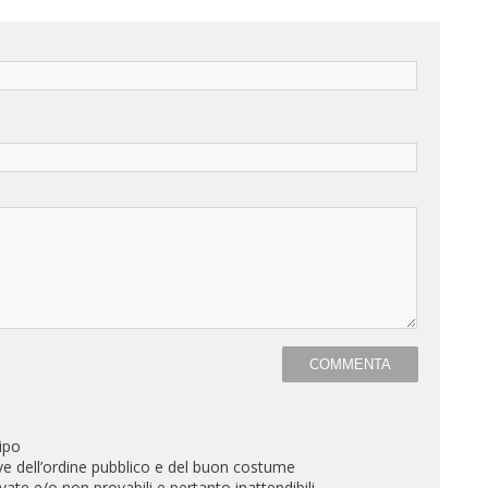
ipo
ve dell’ordine pubblico e del buon costume
te e/o non provabili e pertanto inattendibili