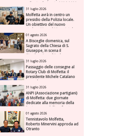
milioni nel triennio 2026-2028
31 luglio 2026
Molfetta avrà in centro un
presidio della Polizia locale.
Un obiettivo del nuovo
sindaco Manuel Minervini che
diviene realtà, con la speranza
01 agosto 2026
di maggiore efficienza e
A Bisceglie domenica, sul
presenza sul territorio
Sagrato della Chiesa di S.
Giuseppe, in scena il
“Rigoletto” con l’Orchestra
Sinfonica Federiciana
31 luglio 2026
Passaggio delle consegne al
Rotary Club di Molfetta: il
presidente Michele Catalano
succede a se stesso
31 luglio 2026
ANPI (Associazione partigiani)
di Molfetta: due giornate
dedicate alla memoria della
Resistenza e dell'antifascismo
01 agosto 2026
Tennistavolo Molfetta,
Roberto Minervini approda ad
Otranto