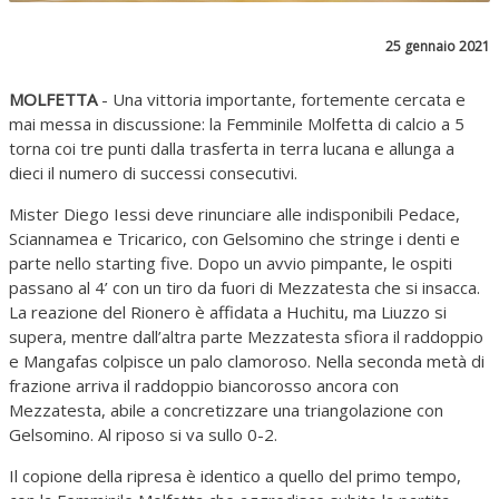
25 gennaio 2021
MOLFETTA
- Una vittoria importante, fortemente cercata e
mai messa in discussione: la Femminile Molfetta di calcio a 5
torna coi tre punti dalla trasferta in terra lucana e allunga a
dieci il numero di successi consecutivi.
Mister Diego Iessi deve rinunciare alle indisponibili Pedace,
Sciannamea e Tricarico, con Gelsomino che stringe i denti e
parte nello starting five. Dopo un avvio pimpante, le ospiti
passano al 4’ con un tiro da fuori di Mezzatesta che si insacca.
La reazione del Rionero è affidata a Huchitu, ma Liuzzo si
supera, mentre dall’altra parte Mezzatesta sfiora il raddoppio
e Mangafas colpisce un palo clamoroso. Nella seconda metà di
frazione arriva il raddoppio biancorosso ancora con
Mezzatesta, abile a concretizzare una triangolazione con
Gelsomino. Al riposo si va sullo 0-2.
Il copione della ripresa è identico a quello del primo tempo,