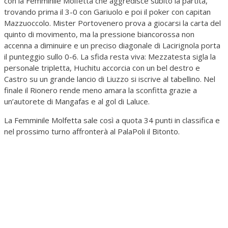
con la Femminile Molfetta che aggredisce subito la partita,
trovando prima il 3-0 con Gariuolo e poi il poker con capitan
Mazzuoccolo. Mister Portovenero prova a giocarsi la carta del
quinto di movimento, ma la pressione biancorossa non
accenna a diminuire e un preciso diagonale di Lacirignola porta
il punteggio sullo 0-6. La sfida resta viva: Mezzatesta sigla la
personale tripletta, Huchitu accorcia con un bel destro e
Castro su un grande lancio di Liuzzo si iscrive al tabellino. Nel
finale il Rionero rende meno amara la sconfitta grazie a
un’autorete di Mangafas e al gol di Laluce.
La Femminile Molfetta sale così a quota 34 punti in classifica e
nel prossimo turno affronterà al PalaPoli il Bitonto.