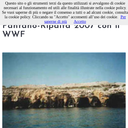
Questo sito o gli strumenti terzi da questo utilizzati si avvalgono di cookie
necessari al funzionamento ed utili alle finalità illustrate nella cookie policy.
Se vuoi saperne di più o negare il consenso a tutti o ad alcuni cookie, consult
Bisceglie, domenica la Festa
la cookie policy. Cliccando su "Accetto" acconsenti all’uso dei cookie.
Per
saperne di più
Accetto
Pantano-Ripalta 2007 con il
WWF