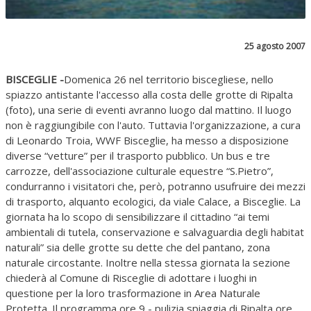
25 agosto 2007
BISCEGLIE -
Domenica 26 nel territorio biscegliese, nello
spiazzo antistante l'accesso alla costa delle grotte di Ripalta
(foto), una serie di eventi avranno luogo dal mattino. Il luogo
non è raggiungibile con l'auto. Tuttavia l'organizzazione, a cura
di Leonardo Troia, WWF Bisceglie, ha messo a disposizione
diverse “vetture” per il trasporto pubblico. Un bus e tre
carrozze, dell'associazione culturale equestre “S.Pietro”,
condurranno i visitatori che, però, potranno usufruire dei mezzi
di trasporto, alquanto ecologici, da viale Calace, a Bisceglie. La
giornata ha lo scopo di sensibilizzare il cittadino “ai temi
ambientali di tutela, conservazione e salvaguardia degli habitat
naturali” sia delle grotte su dette che del pantano, zona
naturale circostante. Inoltre nella stessa giornata la sezione
chiederà al Comune di Risceglie di adottare i luoghi in
questione per la loro trasformazione in Area Naturale
Protetta. Il programma ore 9 - pulizia spiaggia di Ripalta ore