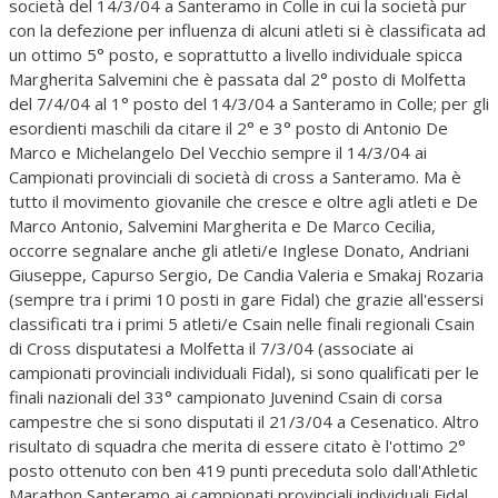
società del 14/3/04 a Santeramo in Colle in cui la società pur
con la defezione per influenza di alcuni atleti si è classificata ad
un ottimo 5° posto, e soprattutto a livello individuale spicca
Margherita Salvemini che è passata dal 2° posto di Molfetta
del 7/4/04 al 1° posto del 14/3/04 a Santeramo in Colle; per gli
esordienti maschili da citare il 2° e 3° posto di Antonio De
Marco e Michelangelo Del Vecchio sempre il 14/3/04 ai
Campionati provinciali di società di cross a Santeramo. Ma è
tutto il movimento giovanile che cresce e oltre agli atleti e De
Marco Antonio, Salvemini Margherita e De Marco Cecilia,
occorre segnalare anche gli atleti/e Inglese Donato, Andriani
Giuseppe, Capurso Sergio, De Candia Valeria e Smakaj Rozaria
(sempre tra i primi 10 posti in gare Fidal) che grazie all'essersi
classificati tra i primi 5 atleti/e Csain nelle finali regionali Csain
di Cross disputatesi a Molfetta il 7/3/04 (associate ai
campionati provinciali individuali Fidal), si sono qualificati per le
finali nazionali del 33° campionato Juvenind Csain di corsa
campestre che si sono disputati il 21/3/04 a Cesenatico. Altro
risultato di squadra che merita di essere citato è l'ottimo 2°
posto ottenuto con ben 419 punti preceduta solo dall'Athletic
Marathon Santeramo ai campionati provinciali individuali Fidal