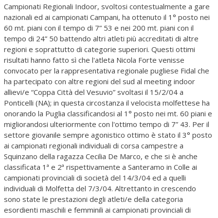
Campionati Regionali Indoor, svoltosi contestualmente a gare
nazionali ed ai campionati Campani, ha ottenuto il 1° posto nei
60 mt. piani con il tempo di 7” 53 e nei 200 mt. piani con il
tempo di 24” 50 battendo altri atleti più accreditati di altre
regioni e soprattutto di categorie superiori. Questi ottimi
risultati hanno fatto sì che l'atleta Nicola Forte venisse
convocato per la rappresentativa regionale pugliese Fidal che
ha partecipato con altre regioni del sud al meeting indoor
allievi/e “Coppa Città del Vesuvio” svoltasi il 15/2/04 a
Ponticelli (NA); in questa circostanza il velocista molfettese ha
onorando la Puglia classificandosi al 1° posto nei mt. 60 piani e
migliorandosi ulteriormente con l'ottimo tempo di 7” 43. Per il
settore giovanile sempre agonistico ottimo è stato il 3° posto
ai campionati regionali individuali di corsa campestre a
Squinzano della ragazza Cecilia De Marco, e che si è anche
classificata 1ª e 2ª rispettivamente a Santeramo in Colle ai
campionati provinciali di società del 14/3/04 ed a quelli
individuali di Molfetta del 7/3/04. Altrettanto in crescendo
sono state le prestazioni degli atleti/e della categoria
esordienti maschili e femminili ai campionati provinciali di