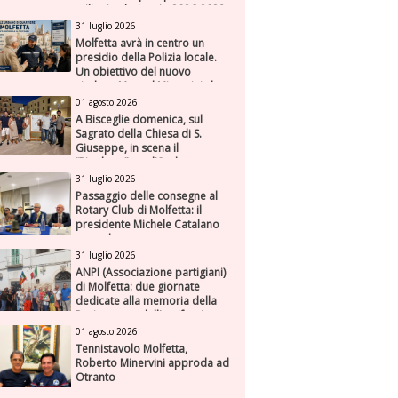
milioni nel triennio 2026-2028
31 luglio 2026
Molfetta avrà in centro un
presidio della Polizia locale.
Un obiettivo del nuovo
sindaco Manuel Minervini che
diviene realtà, con la speranza
01 agosto 2026
di maggiore efficienza e
A Bisceglie domenica, sul
presenza sul territorio
Sagrato della Chiesa di S.
Giuseppe, in scena il
“Rigoletto” con l’Orchestra
Sinfonica Federiciana
31 luglio 2026
Passaggio delle consegne al
Rotary Club di Molfetta: il
presidente Michele Catalano
succede a se stesso
31 luglio 2026
ANPI (Associazione partigiani)
di Molfetta: due giornate
dedicate alla memoria della
Resistenza e dell'antifascismo
01 agosto 2026
Tennistavolo Molfetta,
Roberto Minervini approda ad
Otranto