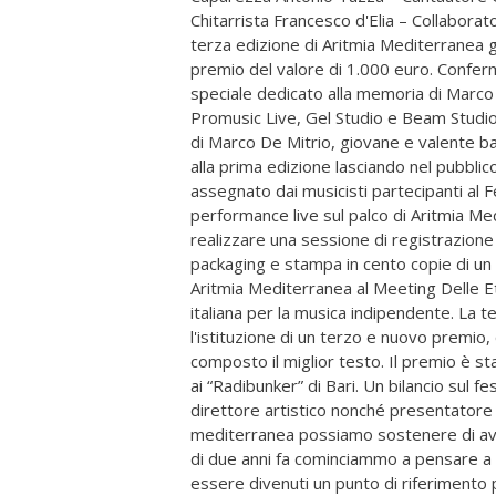
Chitarrista Francesco d'Elia – Collaborat
terza edizione di Aritmia Mediterranea gli
premio del valore di 1.000 euro. Confer
speciale dedicato alla memoria di Marco 
Promusic Live, Gel Studio e Beam Studio. 
di Marco De Mitrio, giovane e valente 
alla prima edizione lasciando nel pubblic
assegnato dai musicisti partecipanti al Fe
performance live sul palco di Aritmia Med
realizzare una sessione di registrazione
packaging e stampa in cento copie di un
Aritmia Mediterranea al Meeting Delle Et
italiana per la musica indipendente. La t
l'istituzione di un terzo e nuovo premio,
composto il miglior testo. Il premio è s
ai “Radibunker” di Bari. Un bilancio sul f
direttore artistico nonché presentatore 
mediterranea possiamo sostenere di ave
di due anni fa cominciammo a pensare a q
essere divenuti un punto di riferimento 