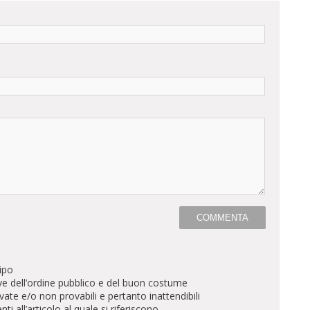
ipo
ve dell’ordine pubblico e del buon costume
te e/o non provabili e pertanto inattendibili
all’articolo al quale si riferiscono