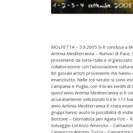
MOLFETTA – 5.9.2005 Si è conclusa a Molfe
Aritmia Mediterranea – Rumori di Pace, f
provenienti da tutta Italia e organizzato d
collaborazione con l'associazione cultura
80 giovani artisti provenienti che hanno 
innanzitutto. Nelle tre serate si sono es
Campania e Puglia, con 4 brani inediti di 
quest'anno Aritmia Mediterranea si è cont
accuratamente selezionati tra le 113 band
anno Aritmia Mediterranea è stata inserita
gruppi hanno avuto la possibilità di esibi
Bottone – Giornalista Jam Agata Foti – R
Selvaggio Lorenzo Amoruso – Cantautore,
Caparezza Antonio Tuzza – Cantautore G