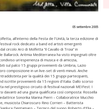
05 settembre 2005
tta, all'interno della Festa de l'Unità, la terza edizione di
estival rock dedicato a band ed artisti emergenti
al circolo Arci di Molfetta “il Cavallo di Troia” in
le Ballarock. Aritmia Mediterranea ha visto impegnati oltre
condiviso un'esperienza di musica e di amicizia,
ibiti sul palco 15 gruppi provenienti da Umbria, Lazio
loro composizione in un live-set di venti minuti. Anche
raddistinta per la qualità dei 15 gruppi partecipanti,
 iscritte provenienti da 15 regioni d'Italia. Dallo scorso
 nel prestigioso circuito di festival nazionali MEIFest. I
rsi davanti ad una giuria qualificata così composta: Rossella
edattrice Sonorika Marina Pierri – Collaboratrice Mucchio
 musicista Chiaroscuro Rino Corrieri – Batterista
ianluca Dentamaro – Tecnico del suono Roberto d'Elia –