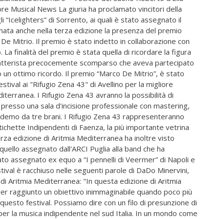
ore Musical News La giuria ha proclamato vincitori della
 “Icelighters” di Sorrento, ai quali è stato assegnato il
mata anche nella terza edizione la presenza del premio
De Mitrio. Il premio è stato indetto in collaborazione con
La finalità del premio è stata quella di ricordare la figura
batterista precocemente scomparso che aveva partecipato
o un ottimo ricordo. Il premio “Marco De Mitrio”, è stato
stival ai "Rifugio Zena 43" di Avellino per la migliore
iterranea. I Rifugio Zena 43 avranno la possibilità di
 presso una sala d'incisione professionale con mastering,
 demo da tre brani. I Rifugio Zena 43 rappresenteranno
ichette Indipendenti di Faenza, la più importante vetrina
erza edizione di Aritmia Mediterranea ha inoltre visto
 quello assegnato dall'ARCI Puglia alla band che ha
tato assegnato ex equo a “I pennelli di Veermer” di Napoli e
estival è racchiuso nelle seguenti parole di DaDo Minervini,
di Aritmia Mediterranea: "In questa edizione di Aritmia
r raggiunto un obiettivo inimmaginabile quando poco più
uesto festival. Possiamo dire con un filo di presunzione di
per la musica indipendente nel sud Italia. In un mondo come