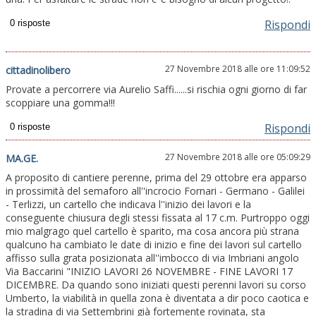
Rispondi
27 Novembre 2018 alle ore 11:09:52
cittadinolibero
Provate a percorrere via Aurelio Saffi......si rischia ogni giorno di far
scoppiare una gomma!!!
Rispondi
27 Novembre 2018 alle ore 05:09:29
MA.GE.
A proposito di cantiere perenne, prima del 29 ottobre era apparso
in prossimità del semaforo all''incrocio Fornari - Germano - Galilei
- Terlizzi, un cartello che indicava l''inizio dei lavori e la
conseguente chiusura degli stessi fissata al 17 c.m. Purtroppo oggi
mio malgrago quel cartello è sparito, ma cosa ancora più strana
qualcuno ha cambiato le date di inizio e fine dei lavori sul cartello
affisso sulla grata posizionata all''imbocco di via Imbriani angolo
Via Baccarini "INIZIO LAVORI 26 NOVEMBRE - FINE LAVORI 17
DICEMBRE. Da quando sono iniziati questi perenni lavori su corso
Umberto, la viabilità in quella zona è diventata a dir poco caotica e
la stradina di via Settembrini già fortemente rovinata, sta