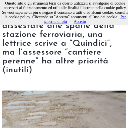
Questo sito o gli strumenti terzi da questo utilizzati si avvalgono di cookie
necessari al funzionamento ed utili alle finalità illustrate nella cookie policy.
Se vuoi saperne di più o negare il consenso a tutti o ad alcuni cookie, consult
Ancora sulle strade
la cookie policy. Cliccando su "Accetto" acconsenti all’uso dei cookie.
Per
saperne di più
Accetto
dissestate alle spalle della
stazione ferroviaria, una
lettrice scrive a “Quindici”,
ma l’assessore “cantiere
perenne” ha altre priorità
(inutili)