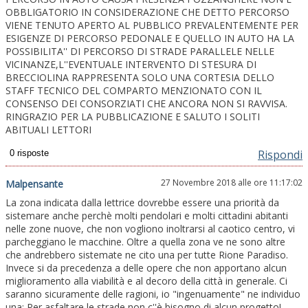
OBBLIGATORIO IN CONSIDERAZIONE CHE DETTO PERCORSO
VIENE TENUTO APERTO AL PUBBLICO PREVALENTEMENTE PER
ESIGENZE DI PERCORSO PEDONALE E QUELLO IN AUTO HA LA
POSSIBILITA'' DI PERCORSO DI STRADE PARALLELE NELLE
VICINANZE,L''EVENTUALE INTERVENTO DI STESURA DI
BRECCIOLINA RAPPRESENTA SOLO UNA CORTESIA DELLO
STAFF TECNICO DEL COMPARTO MENZIONATO CON IL
CONSENSO DEI CONSORZIATI CHE ANCORA NON SI RAVVISA.
RINGRAZIO PER LA PUBBLICAZIONE E SALUTO I SOLITI
ABITUALI LETTORI
Rispondi
27 Novembre 2018 alle ore 11:17:02
Malpensante
La zona indicata dalla lettrice dovrebbe essere una priorità da
sistemare anche perchè molti pendolari e molti cittadini abitanti
nelle zone nuove, che non vogliono inoltrarsi al caotico centro, vi
parcheggiano le macchine. Oltre a quella zona ve ne sono altre
che andrebbero sistemate ne cito una per tutte Rione Paradiso.
Invece si da precedenza a delle opere che non apportano alcun
miglioramento alla viabilità e al decoro della città in generale. Ci
saranno sicuramente delle ragioni, io "ingenuamente" ne individuo
una: Per asfaltare le strade non c''è bisogno di alcun progetto!.