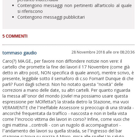
Contengono messaggi non pertinenti all’articolo al quale
si riferiscono
Contengono messaggi pubblicitari
28 Novembre 2018 alle ore 08:20:36
tommaso gaudio
Caro(?) MA.GE., per favore non diffondere notizie non vere: il
cartello che promette la fine dei lavori il 17 Novembre (come già
detto in altro post, NON specifica di quale anno!), mentre scrivo, è
presente, leggibile sotto il semaforo di c.so Fornari! Dunque di che
parli? Fuori dagli scherzi. Non ho notato questa ''novità'' delle
correzioni a mano delle date, su altri cartelli. Per quanto riguarda
la messa all''onor del mondo (civile! ma possiamo usare questa
espressione per MOlfetta?) la strada dietro la Stazione, ma vuoi
VERAMENTE che l''ineffabile Assessore si preoccupi di una strada -
ancorché frequentata da traffico - nascosta e non in bella vista
come l''incrocio vittima dei lavori in corso? Infine, come vuoi che
ogni mattina ...controlli - con un nugolo di accompagnatori -
l''andamento dei lavori su quella strada, se l''ingresso del bar
stazione si trova su piazza A.Moro, mica alle spalle! Un saluto.