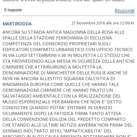
Rispondi
27 Novembre 2018 alle ore 12:09:41
MARTIRODDA
ANCORA SU STRADA ANTICA MADONNA DELLA ROSA ALLE
SPALLE DELLA STAZIONE FERROVIARIA DI ESCLUSIVA
COMPETENZA DEL CONSORZIO PROPRIETARI SUOLI
EDIFICATORI COMPARTO URBANISTICO CON UFFICIO TECNICO
IN VIA LUIGI SETTEMBRINI n.36 IN MOLFETTA LO STESSO CHE
STA PROVVEDENDO ALLA MESSA IN SICUREZZA DELLE ANTICHE
CIMINIERE CHE ATTRIBUIRONO A MOLFETTA LA
DENOMINAZIONE DI MANCHESTER DELLE PUGLIE ANCHE SE
NON HA ANCORA ALLESTITO SQUADRA CALCISTICA DI
RINOMANZA EUROPEA COME QUELLE CHE HANNO TALE
DENOMINAZIONE.CIMINIERE CHE HANNO FRUITO UN
SALVATAGGIO AMBIENTALE CON LA REALIZZAZIONE DEL
MUSEO ESPERIENZIALE PER BAMBINI CHE NON E'' DETTO
CONOSCERE QUANDO POTRA'' ENTRARE IN SERVIZIO
SICURAMENTE DOPO LA FATIDICA FIRMA TANTO ATTESA
DELLA CONVENZIONE EDILIZIA DEL PREDETTO COMPARTO
CHE STANDO ALLE ULTIME NOTIZIE AVVERRA''NON PRIMA DEL
GENNAIO INOLTRATO 2019.L''IMPRATICABILITA'' DEL
PERCORSO IN AUTO CAUSA PRESENZA POZZANGHERE NON E''