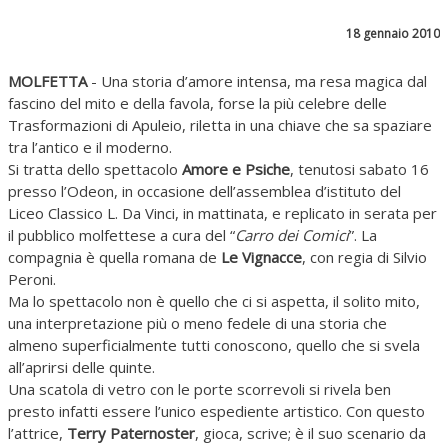
18 gennaio 2010
MOLFETTA
- Una storia d’amore intensa, ma resa magica dal
fascino del mito e della favola, forse la più celebre delle
Trasformazioni di Apuleio, riletta in una chiave che sa spaziare
tra l’antico e il moderno.
Si tratta dello spettacolo
Amore e Psiche
, tenutosi sabato 16
presso l’Odeon, in occasione dell’assemblea d’istituto del
Liceo Classico L. Da Vinci, in mattinata, e replicato in serata per
il pubblico molfettese a cura del “
Carro dei Comici
”. La
compagnia è quella romana de
Le Vignacce
, con regia di Silvio
Peroni.
Ma lo spettacolo non è quello che ci si aspetta, il solito mito,
una interpretazione più o meno fedele di una storia che
almeno superficialmente tutti conoscono, quello che si svela
all’aprirsi delle quinte.
Una scatola di vetro con le porte scorrevoli si rivela ben
presto infatti essere l’unico espediente artistico. Con questo
l’attrice,
Terry Paternoster
, gioca, scrive; è il suo scenario da