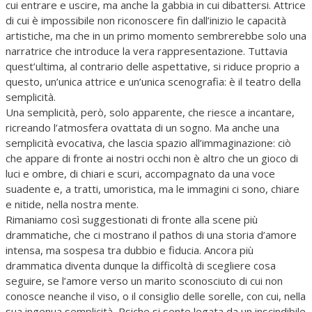
cui entrare e uscire, ma anche la gabbia in cui dibattersi. Attrice
di cui è impossibile non riconoscere fin dall’inizio le capacità
artistiche, ma che in un primo momento sembrerebbe solo una
narratrice che introduce la vera rappresentazione. Tuttavia
quest’ultima, al contrario delle aspettative, si riduce proprio a
questo, un’unica attrice e un’unica scenografia: è il teatro della
semplicità.
Una semplicità, però, solo apparente, che riesce a incantare,
ricreando l’atmosfera ovattata di un sogno. Ma anche una
semplicità evocativa, che lascia spazio all’immaginazione: ciò
che appare di fronte ai nostri occhi non è altro che un gioco di
luci e ombre, di chiari e scuri, accompagnato da una voce
suadente e, a tratti, umoristica, ma le immagini ci sono, chiare
e nitide, nella nostra mente.
Rimaniamo così suggestionati di fronte alla scene più
drammatiche, che ci mostrano il pathos di una storia d’amore
intensa, ma sospesa tra dubbio e fiducia. Ancora più
drammatica diventa dunque la difficoltà di scegliere cosa
seguire, se l’amore verso un marito sconosciuto di cui non
conosce neanche il viso, o il consiglio delle sorelle, con cui, nella
sua ingenua semplicità, Psiche si sente legata da un inscindibile