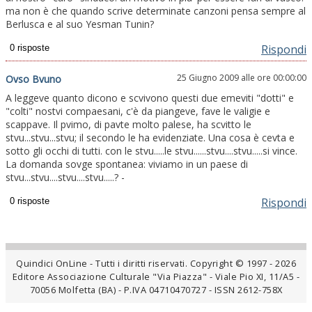
ma non è che quando scrive determinate canzoni pensa sempre al
Berlusca e al suo Yesman Tunin?
Rispondi
25 Giugno 2009 alle ore 00:00:00
Ovso Bvuno
A leggeve quanto dicono e scvivono questi due emeviti "dotti" e
"colti" nostvi compaesani, c'è da piangeve, fave le valigie e
scappave. Il pvimo, di pavte molto palese, ha scvitto le
stvu...stvu...stvu; il secondo le ha evidenziate. Una cosa è cevta e
sotto gli occhi di tutti. con le stvu.....le stvu......stvu....stvu.....si vince.
La domanda sovge spontanea: viviamo in un paese di
stvu...stvu....stvu....stvu.....? -
Rispondi
Quindici OnLine - Tutti i diritti riservati. Copyright © 1997 - 2026
Editore Associazione Culturale "Via Piazza" - Viale Pio XI, 11/A5 -
70056 Molfetta (BA) - P.IVA 04710470727 - ISSN 2612-758X