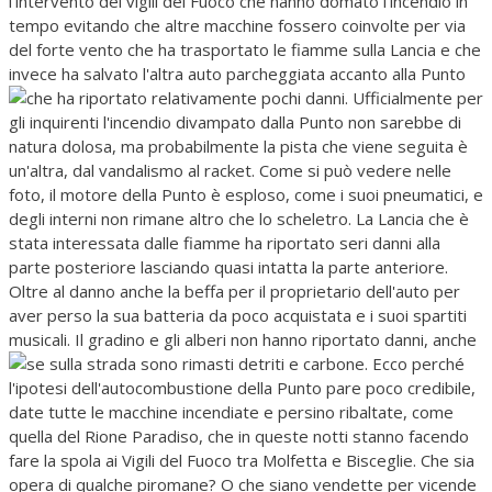
l'intervento dei vigili del Fuoco che hanno domato l'incendio in
tempo evitando che altre macchine fossero coinvolte per via
del forte vento che ha trasportato le fiamme sulla Lancia e che
invece ha salvato l'altra auto parcheggiata accanto alla Punto
che ha riportato relativamente pochi danni.
Ufficialmente per
gli inquirenti l'incendio divampato dalla Punto non sarebbe di
natura dolosa, ma probabilmente la pista che viene seguita è
un'altra, dal vandalismo al racket. Come si può vedere nelle
foto, il motore della Punto è esploso, come i suoi pneumatici, e
degli interni non rimane altro che lo scheletro. La Lancia che è
stata interessata dalle fiamme ha riportato seri danni alla
parte posteriore lasciando quasi intatta la parte anteriore.
Oltre al danno anche la beffa per il proprietario dell'auto per
aver perso la sua batteria da poco acquistata e i suoi spartiti
musicali. Il gradino e gli alberi non hanno riportato danni, anche
se sulla strada sono rimasti detriti e carbone.
Ecco perché
l'ipotesi dell'autocombustione della Punto pare poco credibile,
date tutte le macchine incendiate e persino ribaltate, come
quella del Rione Paradiso, che in queste notti stanno facendo
fare la spola ai Vigili del Fuoco tra Molfetta e Bisceglie. Che sia
opera di qualche piromane? O che siano vendette per vicende