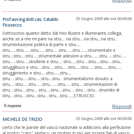
Rispondi
25 Giugno 2009 alle ore 00:00:00
Prof.avv.ing.dott.cav. Cataldo
Ficosecco
Sottoscrivo quanto detto dal mio illustre e illuminante collega,
anche se a me mi pare na stru.... na stru.....na stru....na stru...
strumentazione politica di parte e stru.....
stru.......stru........stru........stru..... stru.......stru.........strumentate e
stru....stru.....stru......strumentale adesioni a stru.........stru.......stru......
stru.......stru......strullerie e stru..... stru......stru.....stru.....stru.....stru...
struggibuco e stru.....stru......stru..... stru......stru.......stru.......stru.......
struggimento e stru......stru.......stru....
stru......stru......stru......stru....stru... strumentalismo dovuto a
stru......stru..... stru.......stru.........stru.......stru.... strumentazioni di
stru.....stru.....stru.... stru.....stru.....stru......stru.....stru... strumite di
stru.....stru.....stru....stru... stru....stru.......STRUSCIO.
Rispondi
25 Giugno 2009 alle ore 00:00:00
MICHELE DE TRIZIO
certo che le parole del vasco nazionale si addicono alla perfezione
al nostro "caro" sindaco. un motivo in piu' per essere fan di vasco.