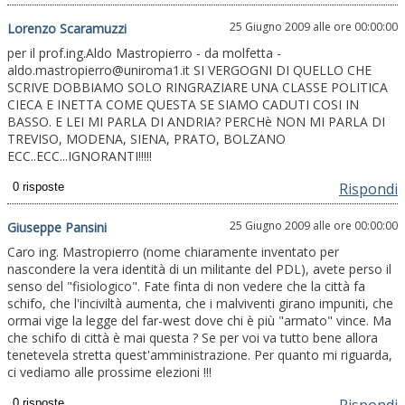
25 Giugno 2009 alle ore 00:00:00
Lorenzo Scaramuzzi
per il prof.ing.Aldo Mastropierro - da molfetta -
aldo.mastropierro@uniroma1.it SI VERGOGNI DI QUELLO CHE
SCRIVE DOBBIAMO SOLO RINGRAZIARE UNA CLASSE POLITICA
CIECA E INETTA COME QUESTA SE SIAMO CADUTI COSI IN
BASSO. E LEI MI PARLA DI ANDRIA? PERCHè NON MI PARLA DI
TREVISO, MODENA, SIENA, PRATO, BOLZANO
ECC..ECC...IGNORANTI!!!!!
Rispondi
25 Giugno 2009 alle ore 00:00:00
Giuseppe Pansini
Caro ing. Mastropierro (nome chiaramente inventato per
nascondere la vera identità di un militante del PDL), avete perso il
senso del "fisiologico". Fate finta di non vedere che la città fa
schifo, che l'inciviltà aumenta, che i malviventi girano impuniti, che
ormai vige la legge del far-west dove chi è più "armato" vince. Ma
che schifo di città è mai questa ? Se per voi va tutto bene allora
tenetevela stretta quest'amministrazione. Per quanto mi riguarda,
ci vediamo alle prossime elezioni !!!