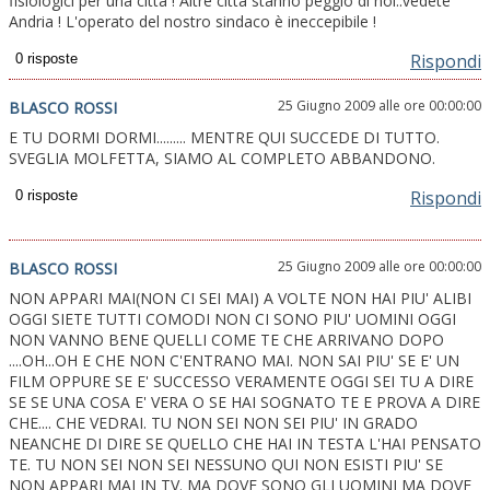
fisiologici per una città ! Altre città stanno peggio di noi..vedete
Andria ! L'operato del nostro sindaco è ineccepibile !
Rispondi
25 Giugno 2009 alle ore 00:00:00
BLASCO ROSSI
E TU DORMI DORMI......... MENTRE QUI SUCCEDE DI TUTTO.
SVEGLIA MOLFETTA, SIAMO AL COMPLETO ABBANDONO.
Rispondi
25 Giugno 2009 alle ore 00:00:00
BLASCO ROSSI
NON APPARI MAI(NON CI SEI MAI) A VOLTE NON HAI PIU' ALIBI
OGGI SIETE TUTTI COMODI NON CI SONO PIU' UOMINI OGGI
NON VANNO BENE QUELLI COME TE CHE ARRIVANO DOPO
....OH...OH E CHE NON C'ENTRANO MAI. NON SAI PIU' SE E' UN
FILM OPPURE SE E' SUCCESSO VERAMENTE OGGI SEI TU A DIRE
SE SE UNA COSA E' VERA O SE HAI SOGNATO TE E PROVA A DIRE
CHE.... CHE VEDRAI. TU NON SEI NON SEI PIU' IN GRADO
NEANCHE DI DIRE SE QUELLO CHE HAI IN TESTA L'HAI PENSATO
TE. TU NON SEI NON SEI NESSUNO QUI NON ESISTI PIU' SE
NON APPARI MAI IN TV. MA DOVE SONO GLI UOMINI MA DOVE