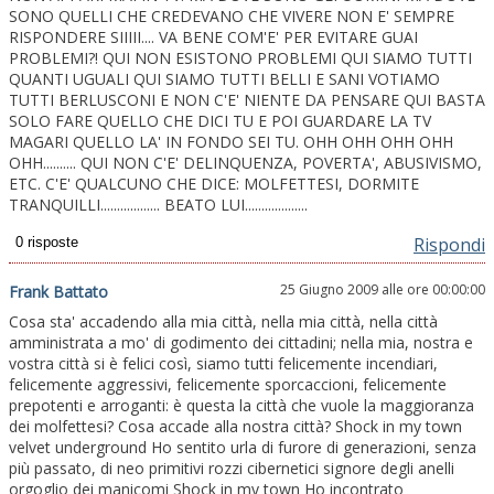
SONO QUELLI CHE CREDEVANO CHE VIVERE NON E' SEMPRE
RISPONDERE SIIIII.... VA BENE COM'E' PER EVITARE GUAI
PROBLEMI?! QUI NON ESISTONO PROBLEMI QUI SIAMO TUTTI
QUANTI UGUALI QUI SIAMO TUTTI BELLI E SANI VOTIAMO
TUTTI BERLUSCONI E NON C'E' NIENTE DA PENSARE QUI BASTA
SOLO FARE QUELLO CHE DICI TU E POI GUARDARE LA TV
MAGARI QUELLO LA' IN FONDO SEI TU. OHH OHH OHH OHH
OHH.......... QUI NON C'E' DELINQUENZA, POVERTA', ABUSIVISMO,
ETC. C'E' QUALCUNO CHE DICE: MOLFETTESI, DORMITE
TRANQUILLI.................. BEATO LUI...................
Rispondi
25 Giugno 2009 alle ore 00:00:00
Frank Battato
Cosa sta' accadendo alla mia città, nella mia città, nella città
amministrata a mo' di godimento dei cittadini; nella mia, nostra e
vostra città si è felici così, siamo tutti felicemente incendiari,
felicemente aggressivi, felicemente sporcaccioni, felicemente
prepotenti e arroganti: è questa la città che vuole la maggioranza
dei molfettesi? Cosa accade alla nostra città? Shock in my town
velvet underground Ho sentito urla di furore di generazioni, senza
più passato, di neo primitivi rozzi cibernetici signore degli anelli
orgoglio dei manicomi Shock in my town Ho incontrato