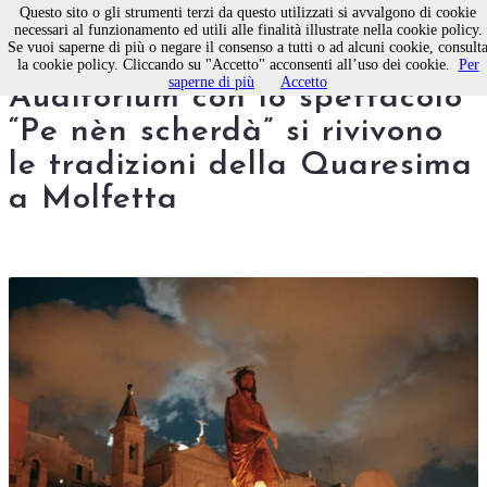
Questo sito o gli strumenti terzi da questo utilizzati si avvalgono di cookie
necessari al funzionamento ed utili alle finalità illustrate nella cookie policy.
Se vuoi saperne di più o negare il consenso a tutti o ad alcuni cookie, consult
Domani al Centro Culturale
la cookie policy. Cliccando su "Accetto" acconsenti all’uso dei cookie.
Per
saperne di più
Accetto
Auditorium con lo spettacolo
“Pe nèn scherdà” si rivivono
le tradizioni della Quaresima
a Molfetta