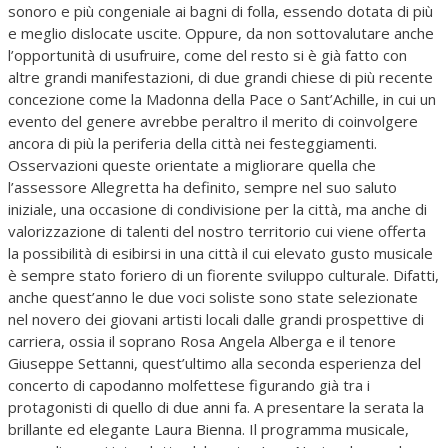
sonoro e più congeniale ai bagni di folla, essendo dotata di più
e meglio dislocate uscite. Oppure, da non sottovalutare anche
l’opportunità di usufruire, come del resto si è già fatto con
altre grandi manifestazioni, di due grandi chiese di più recente
concezione come la Madonna della Pace o Sant’Achille, in cui un
evento del genere avrebbe peraltro il merito di coinvolgere
ancora di più la periferia della città nei festeggiamenti.
Osservazioni queste orientate a migliorare quella che
l’assessore Allegretta ha definito, sempre nel suo saluto
iniziale, una occasione di condivisione per la città, ma anche di
valorizzazione di talenti del nostro territorio cui viene offerta
la possibilità di esibirsi in una città il cui elevato gusto musicale
è sempre stato foriero di un fiorente sviluppo culturale. Difatti,
anche quest’anno le due voci soliste sono state selezionate
nel novero dei giovani artisti locali dalle grandi prospettive di
carriera, ossia il soprano Rosa Angela Alberga e il tenore
Giuseppe Settanni, quest’ultimo alla seconda esperienza del
concerto di capodanno molfettese figurando già tra i
protagonisti di quello di due anni fa. A presentare la serata la
brillante ed elegante Laura Bienna. Il programma musicale,