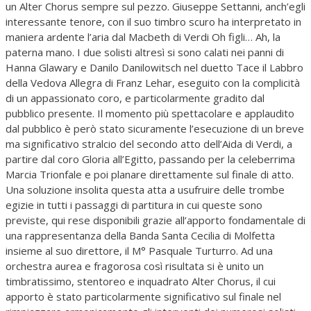
un Alter Chorus sempre sul pezzo. Giuseppe Settanni, anch’egli
interessante tenore, con il suo timbro scuro ha interpretato in
maniera ardente l’aria dal Macbeth di Verdi Oh figli… Ah, la
paterna mano. I due solisti altresì si sono calati nei panni di
Hanna Glawary e Danilo Danilowitsch nel duetto Tace il Labbro
della Vedova Allegra di Franz Lehar, eseguito con la complicità
di un appassionato coro, e particolarmente gradito dal
pubblico presente. Il momento più spettacolare e applaudito
dal pubblico è però stato sicuramente l’esecuzione di un breve
ma significativo stralcio del secondo atto dell’Aida di Verdi, a
partire dal coro Gloria all’Egitto, passando per la celeberrima
Marcia Trionfale e poi planare direttamente sul finale di atto.
Una soluzione insolita questa atta a usufruire delle trombe
egizie in tutti i passaggi di partitura in cui queste sono
previste, qui rese disponibili grazie all’apporto fondamentale di
una rappresentanza della Banda Santa Cecilia di Molfetta
insieme al suo direttore, il M° Pasquale Turturro. Ad una
orchestra aurea e fragorosa così risultata si è unito un
timbratissimo, stentoreo e inquadrato Alter Chorus, il cui
apporto è stato particolarmente significativo sul finale nel