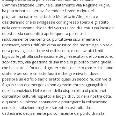
L’Amministrazione Comunale, unitamente alla Regione Puglia,
ha patrocinato la serata facendone l’evento clou del
programma natalizio cittadino Molfetta in Allegrezza e
desiderando che si svolgesse con ingresso libero e gratuito
nella centralissima chiesa del Sacro Cuore di Gesù. Una location
questa - sia consentito aprire questa parentesi -
indubbiamente baricentrica, purtuttavia sicuramente da
ripensare, visto il difficile clima acustico che mette ogni volta a
dura prova gli artisti che si esibiscono, e constatati i limiti
logistici legati alla sistemazione degli esecutori del concerto e,
soprattutto, alla gestione di una mole di pubblico come quella
che ha avuto la fortuna di godere del concerto (parecchie sono
state le persone rimaste fuori) e che gremiva fin dove
possibile un edificio sacro eretto quasi un secolo fa, con vie di
fuga in caso di emergenza non agevolmente raggiungibili in
quelle condizioni. Nelle more della disponibilità di più idonei
contenitori culturali rispetto ai luoghi di culto nella nostra città,
e qualora si volesse continuare a privilegiare la collocazione
centrale, soluzione migliore sarebbe costituita dalla
Cattedrale, decisamente più confacente dal punto di vista