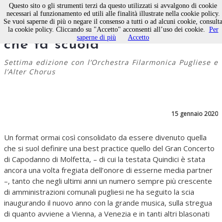
Questo sito o gli strumenti terzi da questo utilizzati si avvalgono di cookie
necessari al funzionamento ed utili alle finalità illustrate nella cookie policy.
Se vuoi saperne di più o negare il consenso a tutti o ad alcuni cookie, consult
Un concerto di Capodanno
la cookie policy. Cliccando su "Accetto" acconsenti all’uso dei cookie.
Per
saperne di più
Accetto
che fa scuola
Settima edizione con l’Orchestra Filarmonica Pugliese e
l’Alter Chorus
15 gennaio 2020
Un format ormai così consolidato da essere divenuto quella
che si suol definire una best practice quello del Gran Concerto
di Capodanno di Molfetta, – di cui la testata Quindici è stata
ancora una volta fregiata dell’onore di esserne media partner
–, tanto che negli ultimi anni un numero sempre più crescente
di amministrazioni comunali pugliesi ne ha seguito la scia
inaugurando il nuovo anno con la grande musica, sulla stregua
di quanto avviene a Vienna, a Venezia e in tanti altri blasonati