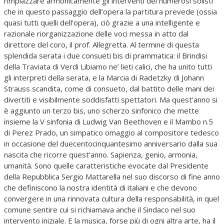
rimpiazzare armonicamente gli interventi dei numerosi solisti
che in questo passaggio dell’opera la partitura prevede (ossia
quasi tutti quelli dell’opera), ciò grazie a una intelligente e
razionale riorganizzazione delle voci messa in atto dal
direttore del coro, il prof. Allegretta. Al termine di questa
splendida serata i due consueti bis di prammatica: il Brindisi
della Traviata di Verdi Libiamo ne’ lieti calici, che ha unito tutti
gli interpreti della serata, e la Marcia di Radetzky di Johann
Strauss scandita, come di consueto, dal battito delle mani dei
divertiti e visibilmente soddisfatti spettatori. Ma quest’anno si
è aggiunto un terzo bis, uno scherzo sinfonico che mette
insieme la V sinfonia di Ludwig Van Beethoven e il Mambo n.5
di Perez Prado, un simpatico omaggio al compositore tedesco
in occasione del duecentocinquantesimo anniversario dalla sua
nascita che ricorre quest’anno. Sapienza, genio, armonia,
umanità. Sono quelle caratteristiche evocate dal Presidente
della Repubblica Sergio Mattarella nel suo discorso di fine anno
che definiscono la nostra identità di italiani e che devono
convergere in una rinnovata cultura della responsabilità, in quel
comune sentire cui si richiamava anche il Sindaco nel suo
intervento iniziale. E la musica, forse più di ogni altra arte, ha il