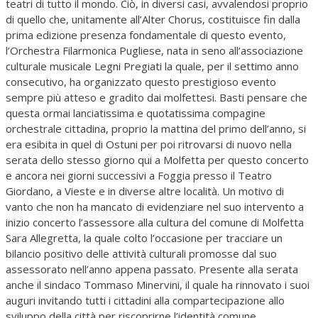
teatri di tutto il mondo. Ciò, in diversi casi, avvalendosi proprio
di quello che, unitamente all’Alter Chorus, costituisce fin dalla
prima edizione presenza fondamentale di questo evento,
l’Orchestra Filarmonica Pugliese, nata in seno all’associazione
culturale musicale Legni Pregiati la quale, per il settimo anno
consecutivo, ha organizzato questo prestigioso evento
sempre più atteso e gradito dai molfettesi. Basti pensare che
questa ormai lanciatissima e quotatissima compagine
orchestrale cittadina, proprio la mattina del primo dell’anno, si
era esibita in quel di Ostuni per poi ritrovarsi di nuovo nella
serata dello stesso giorno qui a Molfetta per questo concerto
e ancora nei giorni successivi a Foggia presso il Teatro
Giordano, a Vieste e in diverse altre località. Un motivo di
vanto che non ha mancato di evidenziare nel suo intervento a
inizio concerto l’assessore alla cultura del comune di Molfetta
Sara Allegretta, la quale colto l’occasione per tracciare un
bilancio positivo delle attività culturali promosse dal suo
assessorato nell’anno appena passato. Presente alla serata
anche il sindaco Tommaso Minervini, il quale ha rinnovato i suoi
auguri invitando tutti i cittadini alla compartecipazione allo
sviluppo della città per riscoprirne l’identità comune.