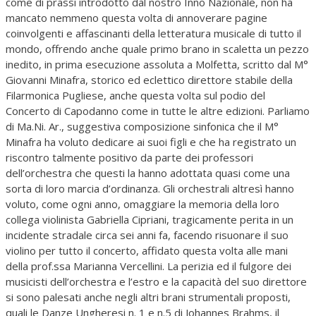
come di prassi introdotto dal nostro Inno Nazionale, non ha
mancato nemmeno questa volta di annoverare pagine
coinvolgenti e affascinanti della letteratura musicale di tutto il
mondo, offrendo anche quale primo brano in scaletta un pezzo
inedito, in prima esecuzione assoluta a Molfetta, scritto dal M°
Giovanni Minafra, storico ed eclettico direttore stabile della
Filarmonica Pugliese, anche questa volta sul podio del
Concerto di Capodanno come in tutte le altre edizioni. Parliamo
di Ma.Ni. Ar., suggestiva composizione sinfonica che il M°
Minafra ha voluto dedicare ai suoi figli e che ha registrato un
riscontro talmente positivo da parte dei professori
dell’orchestra che questi la hanno adottata quasi come una
sorta di loro marcia d’ordinanza. Gli orchestrali altresì hanno
voluto, come ogni anno, omaggiare la memoria della loro
collega violinista Gabriella Cipriani, tragicamente perita in un
incidente stradale circa sei anni fa, facendo risuonare il suo
violino per tutto il concerto, affidato questa volta alle mani
della prof.ssa Marianna Vercellini. La perizia ed il fulgore dei
musicisti dell’orchestra e l’estro e la capacità del suo direttore
si sono palesati anche negli altri brani strumentali proposti,
quali le Danze Ungheresi n. 1 e n.5 di Johannes Brahms, il