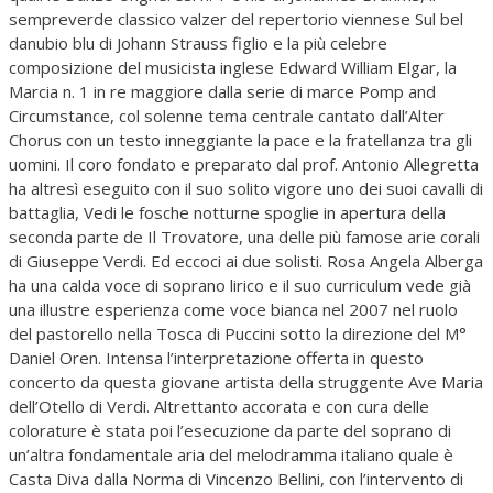
sempreverde classico valzer del repertorio viennese Sul bel
danubio blu di Johann Strauss figlio e la più celebre
composizione del musicista inglese Edward William Elgar, la
Marcia n. 1 in re maggiore dalla serie di marce Pomp and
Circumstance, col solenne tema centrale cantato dall’Alter
Chorus con un testo inneggiante la pace e la fratellanza tra gli
uomini. Il coro fondato e preparato dal prof. Antonio Allegretta
ha altresì eseguito con il suo solito vigore uno dei suoi cavalli di
battaglia, Vedi le fosche notturne spoglie in apertura della
seconda parte de Il Trovatore, una delle più famose arie corali
di Giuseppe Verdi. Ed eccoci ai due solisti. Rosa Angela Alberga
ha una calda voce di soprano lirico e il suo curriculum vede già
una illustre esperienza come voce bianca nel 2007 nel ruolo
del pastorello nella Tosca di Puccini sotto la direzione del M°
Daniel Oren. Intensa l’interpretazione offerta in questo
concerto da questa giovane artista della struggente Ave Maria
dell’Otello di Verdi. Altrettanto accorata e con cura delle
colorature è stata poi l’esecuzione da parte del soprano di
un’altra fondamentale aria del melodramma italiano quale è
Casta Diva dalla Norma di Vincenzo Bellini, con l’intervento di