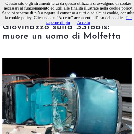
Questo sito o gli strumenti terzi da questo utilizzati si avvalgono di cookie
necessari al funzionamento ed utili alle finalità illustrate nella cookie policy.
Se vuoi saperne di più o negare il consenso a tutti o ad alcuni cookie, consult
Tragico incidente stradale a
la cookie policy. Cliccando su "Accetto" acconsenti all’uso dei cookie.
Per
saperne di più
Accetto
Giovinazzo sulla SS16bis:
muore un uomo di Molfetta