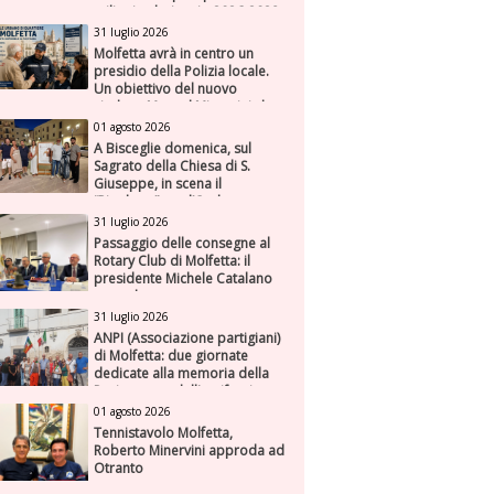
milioni nel triennio 2026-2028
31 luglio 2026
Molfetta avrà in centro un
presidio della Polizia locale.
Un obiettivo del nuovo
sindaco Manuel Minervini che
diviene realtà, con la speranza
01 agosto 2026
di maggiore efficienza e
A Bisceglie domenica, sul
presenza sul territorio
Sagrato della Chiesa di S.
Giuseppe, in scena il
“Rigoletto” con l’Orchestra
Sinfonica Federiciana
31 luglio 2026
Passaggio delle consegne al
Rotary Club di Molfetta: il
presidente Michele Catalano
succede a se stesso
31 luglio 2026
ANPI (Associazione partigiani)
di Molfetta: due giornate
dedicate alla memoria della
Resistenza e dell'antifascismo
01 agosto 2026
Tennistavolo Molfetta,
Roberto Minervini approda ad
Otranto