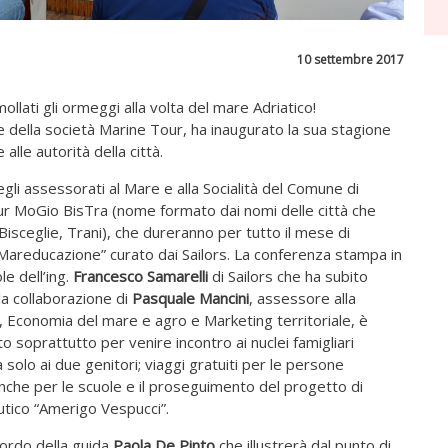
10 settembre 2017
ollati gli ormeggi alla volta del mare Adriatico!
e della società Marine Tour, ha inaugurato la sua stagione
alle autorità della città.
egli assessorati al Mare e alla Socialità del Comune di
our MoGio BisTra (nome formato dai nomi delle città che
Bisceglie, Trani), che dureranno per tutto il mese di
Mareducazione” curato dai Sailors. La conferenza stampa in
e dell’ing.
Francesco Samarelli
di Sailors che ha subito
lla collaborazione di
Pasquale Mancini
, assessore alla
, Economia del mare e agro e Marketing territoriale, è
to soprattutto per venire incontro ai nuclei famigliari
 solo ai due genitori; viaggi gratuiti per le persone
 anche per le scuole e il proseguimento del progetto di
autico “Amerigo Vespucci”.
bordo della guida
Paola De Pinto
che illustrerà dal punto di