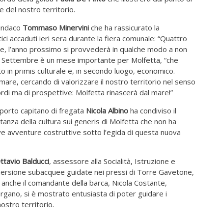
e del nostro territorio.
sindaco
Tommaso Minervini
che ha rassicurato la
ci accaduti ieri sera durante la fiera comunale: “Quattro
ese, l’anno prossimo si provvederà in qualche modo a non
ni. Settembre è un mese importante per Molfetta, “che
o in primis culturale e, in secondo luogo, economico.
mare, cercando di valorizzare il nostro territorio nel senso
rdi ma di prospettive: Molfetta rinascerà dal mare!”
 porto capitano di fregata
Nicola Albino
ha condiviso il
anza della cultura sui generis di Molfetta che non ha
ve avventure costruttive sotto l’egida di questa nuova
ttavio Balducci
, assessore alla Socialità, Istruzione e
mersione subacquee guidate nei pressi di Torre Gavetone,
e anche il comandante della barca, Nicola Costante,
argano, si è mostrato entusiasta di poter guidare i
ostro territorio.