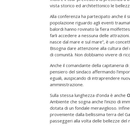
vista storico ed architettonico le bellezz
Alla conferenza ha partecipato anche il 
popolazione riguardo agli eventi traumati
balordi hanno rovinato la fiera molfett
farli accedere a nessuna delle attrazio
nasce dal mare e sul mare”, è un concett
Bisogna dare attenzione alla cultura del 
di comunità. Non dobbiamo vivere di rico
Anche il comandante della capitaneria di
pensiero del sindaco affermando l’import
eguali, auspicando di intraprendere nuo
amministrazione.
Sulla stessa lunghezza d’onda è anche
O
Ambiente che sogna anche l’inizio di im
dotata di un fondale meraviglioso. Infin
proveniente dalla bellissima terra del G
passeggeri alla volta delle bellezze del n