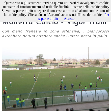
Questo sito o gli strumenti terzi da questo utilizzati si avvalgono di cookie
necessari al funzionamento ed utili alle finalità illustrate nella cookie policy.
Se vuoi saperne di più o negare il consenso a tutti o ad alcuni cookie, consult
Termina 0-0 il derby
la cookie policy. Cliccando su "Accetto" acconsenti all’uso dei cookie.
Per
saperne di più
Accetto
Molfetta Calcio - Vigor Trani
Con meno frenesia in zona offensiva, i biancorossi
avrebbero potuto ottenere anche l’intera posta in palio