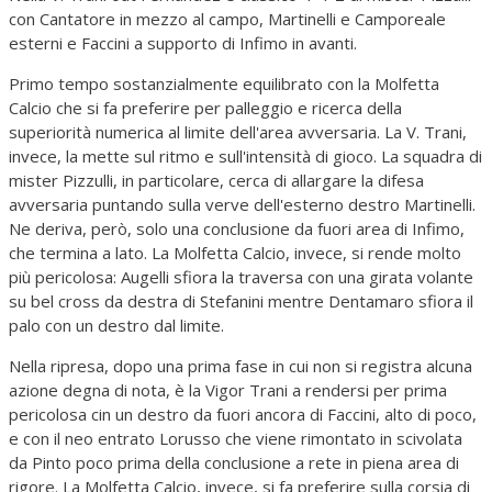
con Cantatore in mezzo al campo, Martinelli e Camporeale
esterni e Faccini a supporto di Infimo in avanti.
Primo tempo sostanzialmente equilibrato con la Molfetta
Calcio che si fa preferire per palleggio e ricerca della
superiorità numerica al limite dell'area avversaria. La V. Trani,
invece, la mette sul ritmo e sull'intensità di gioco. La squadra di
mister Pizzulli, in particolare, cerca di allargare la difesa
avversaria puntando sulla verve dell'esterno destro Martinelli.
Ne deriva, però, solo una conclusione da fuori area di Infimo,
che termina a lato. La Molfetta Calcio, invece, si rende molto
più pericolosa: Augelli sfiora la traversa con una girata volante
su bel cross da destra di Stefanini mentre Dentamaro sfiora il
palo con un destro dal limite.
Nella ripresa, dopo una prima fase in cui non si registra alcuna
azione degna di nota, è la Vigor Trani a rendersi per prima
pericolosa cin un destro da fuori ancora di Faccini, alto di poco,
e con il neo entrato Lorusso che viene rimontato in scivolata
da Pinto poco prima della conclusione a rete in piena area di
rigore. La Molfetta Calcio, invece, si fa preferire sulla corsia di