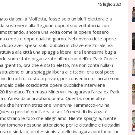
15 luglio 2021
ato da anni a Molfetta, fosse solo un bluff elettorale a
a sostenere alla Regione dopo il suo voltafaccia con
, dimostrando, ancora una volta come le opere fossero
ana cedette dopo qualche giorno. Nel novero delle opere
ia, dopo aver speso soldi pubblici in chiave elettorale, va
ituiva alla città una spiaggia libera, era l’ennesima bugia
ndo sono state organizzate all’interno dell’ex Park Club le
a (pentito, ora che è stato eletto, ma non conta nulla?)
uzione di una spiaggia libera ai cittadini era così poco
ni di tratti di costa ai privati, per consentire di lucrare con
andalo delle cosiddette opere pubbliche interviene
20 il sindaco Tommaso Minervini inaugurava l’area ex Park
ittà un’area da anni abbandonata. Questa, come altre
ufala che l’amministrazione Minervini-Tammacco-PD ha
i. Questo perché quell’area a soli 10 mesi di distanza è
mostrano le foto che alleghiamo. Niente spiaggia, niente
 tantomeno nessuna attenzione per le cittadine e i cittadini
ostro sindaco, professionista delle inaugurazioni farlocche.