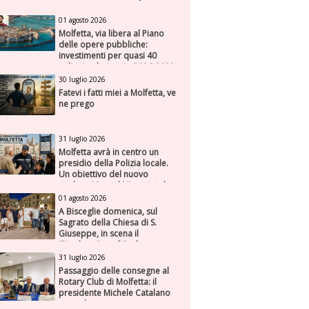
01 agosto 2026
Molfetta, via libera al Piano
delle opere pubbliche:
investimenti per quasi 40
milioni nel triennio 2026-2028
30 luglio 2026
Fatevi i fatti miei a Molfetta, ve
ne prego
31 luglio 2026
Molfetta avrà in centro un
presidio della Polizia locale.
Un obiettivo del nuovo
sindaco Manuel Minervini che
diviene realtà, con la speranza
01 agosto 2026
di maggiore efficienza e
A Bisceglie domenica, sul
presenza sul territorio
Sagrato della Chiesa di S.
Giuseppe, in scena il
“Rigoletto” con l’Orchestra
Sinfonica Federiciana
31 luglio 2026
Passaggio delle consegne al
Rotary Club di Molfetta: il
presidente Michele Catalano
succede a se stesso