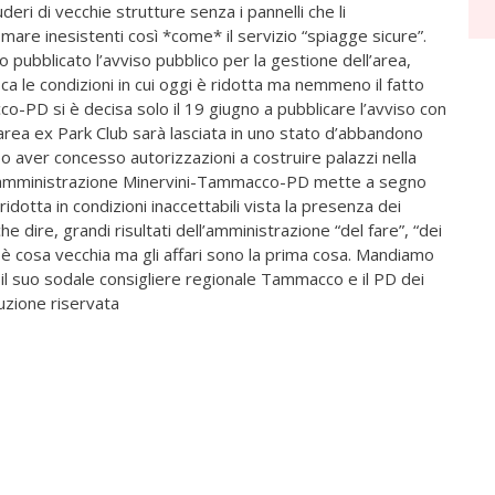
eri di vecchie strutture senza i pannelli che li
 mare inesistenti così *come* il servizio “spiagge sicure”.
pubblicato l’avviso pubblico per la gestione dell’area,
ca le condizioni in cui oggi è ridotta ma nemmeno il fatto
-PD si è decisa solo il 19 giugno a pubblicare l’avviso con
’area ex Park Club sarà lasciata in uno stato d’abbandono
po aver concesso autorizzazioni a costruire palazzi nella
* l’amministrazione Minervini-Tammacco-PD mette a segno
ridotta in condizioni inaccettabili vista la presenza dei
he dire, grandi risultati dell’amministrazione “del fare”, “dei
gia è cosa vecchia ma gli affari sono la prima cosa. Mandiamo
l suo sodale consigliere regionale Tammacco e il PD dei
uzione riservata