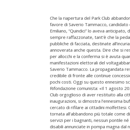
Che la riapertura del Park Club abbandon
favore di Saverio Tammacco, candidato d
Emiliano, “Quindici” lo aveva anticipato
sempre raffazzonate, tant’è che la ped
pubbliche di facciata, destinate all’incur
annoverata anche questa. Dire che si rest
per allocchi e la conferma si è avuta qua
manifestazioni elettorali del voltagabban
Saverio Tammacco. La propagandata restit
credibile di fronte alle continue concessio
pochi costi. Oggi su questo ennesimo sc
Rifondazione comunista: «Il 1 agosto 20
Club orgoglioso di aver restituito alla c
inaugurazioni, si dimostra l’ennesima b
cercato di rifilare ai cittadini molfettes
tornata all’abbandono più totale come di
servizi per i bagnanti, nessun pontile né
disabili annunciate in pompa magna dal n