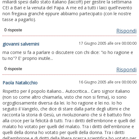
miliardi spesi dallo stato italiano (laico!!!) per gestire la settimana
CEI a Bari e la venuta del Papa. A me ed a tutti i laici quell'evento
non fregava granchè eppure abbiamo partecipato (con le nostre
tasse a pagarlo).
Rispondi
17 Giugno 2005 alle ore 00:00:00
giovanni salvemini
ma come si fa a parlare o discutere con chi dice: "io ho ragione e
tu no"? E' proprio inutile...
Rispondi
16 Giugno 2005 alle ore 00:00:00
Paola Natalicchio
Rispetto per il popolo italiano... Autocritica... Caro signor italiano
(non so come altro chiamarla, visto che non si firma), io sono
orgogliosamente diversa da lei. Io ho ragione e lei no. Io ho
seguito il Vangelo, che dice di stare dalla parte degli ultimi e che
racconta la storia di Gesù, un rivoluzionario che si è battuto fino
alla croce per la felicità di tutti. Tra i diritti dell'embrione e quelli del
malato ho votato per quelli del malato. Tra i diritti dell'embrione e
quelli della donna ho votato per quelli della donna. Tra i diritti
dell'embrione e di diritti della libera ricerca scientifica ho votato per