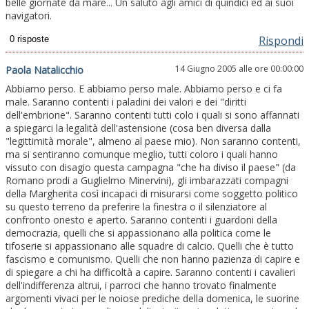
belle giornate da mare... Un saluto agli amici di quindici ed ai suoi
navigatori.
Rispondi
14 Giugno 2005 alle ore 00:00:00
Paola Natalicchio
Abbiamo perso. E abbiamo perso male. Abbiamo perso e ci fa
male. Saranno contenti i paladini dei valori e dei "diritti
dell'embrione". Saranno contenti tutti colo i quali si sono affannati
a spiegarci la legalità dell'astensione (cosa ben diversa dalla
"legittimità morale", almeno al paese mio). Non saranno contenti,
ma si sentiranno comunque meglio, tutti coloro i quali hanno
vissuto con disagio questa campagna "che ha diviso il paese" (da
Romano prodi a Guglielmo Minervini), gli imbarazzati compagni
della Margherita così incapaci di misurarsi come soggetto politico
su questo terreno da preferire la finestra o il silenziatore al
confronto onesto e aperto. Saranno contenti i guardoni della
democrazia, quelli che si appassionano alla politica come le
tifoserie si appassionano alle squadre di calcio. Quelli che è tutto
fascismo e comunismo. Quelli che non hanno pazienza di capire e
di spiegare a chi ha difficoltà a capire. Saranno contenti i cavalieri
dell'indifferenza altrui, i parroci che hanno trovato finalmente
argomenti vivaci per le noiose prediche della domenica, le suorine