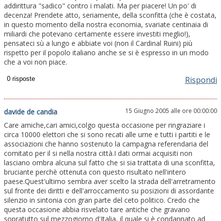
addirittura "sadico" contro i malati. Ma per piacere! Un po' di
decenza! Prendete atto, seriamente, della sconfitta (che è costata,
in questo momento della nostra economia, svariate centinaia di
miliardi che potevano certamente essere investiti meglio!),
pensateci sù a lungo e abbiate voi (non il Cardinal Ruini) più
rispetto per il popolo italiano anche se si è espresso in un modo
che a voi non piace.
Rispondi
15 Giugno 2005 alle ore 00:00:00
davide de candia
Care amiche,cari amici,colgo questa occasione per ringraziare i
circa 10000 elettori che si sono recati alle urne e tutti i partiti e le
associazioni che hanno sostenuto la campagna referendaria del
comitato per il si nella nostra città.I dati ormai acquisiti non
lasciano ombra alcuna sul fatto che si sia trattata di una sconfitta,
bruciante perchè ottenuta con questo risultato nell'intero
paese.Quest'ultimo sembra aver scelto la strada dell'arretramento
sul fronte dei diritti e dell'arroccamento su posizioni di assordante
silenzio in sintonia con gran parte del ceto politico. Credo che
questa occasione abbia risvelato tare antiche che gravano
sopratutto sul mezzogiorno d'Italia, il quale si è condannato ad