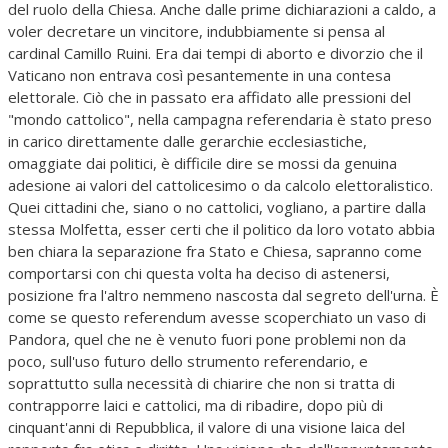
del ruolo della Chiesa. Anche dalle prime dichiarazioni a caldo, a
voler decretare un vincitore, indubbiamente si pensa al
cardinal Camillo Ruini. Era dai tempi di aborto e divorzio che il
Vaticano non entrava così pesantemente in una contesa
elettorale. Ciò che in passato era affidato alle pressioni del
"mondo cattolico", nella campagna referendaria è stato preso
in carico direttamente dalle gerarchie ecclesiastiche,
omaggiate dai politici, è difficile dire se mossi da genuina
adesione ai valori del cattolicesimo o da calcolo elettoralistico.
Quei cittadini che, siano o no cattolici, vogliano, a partire dalla
stessa Molfetta, esser certi che il politico da loro votato abbia
ben chiara la separazione fra Stato e Chiesa, sapranno come
comportarsi con chi questa volta ha deciso di astenersi,
posizione fra l'altro nemmeno nascosta dal segreto dell'urna. È
come se questo referendum avesse scoperchiato un vaso di
Pandora, quel che ne è venuto fuori pone problemi non da
poco, sull'uso futuro dello strumento referendario, e
soprattutto sulla necessità di chiarire che non si tratta di
contrapporre laici e cattolici, ma di ribadire, dopo più di
cinquant'anni di Repubblica, il valore di una visione laica del