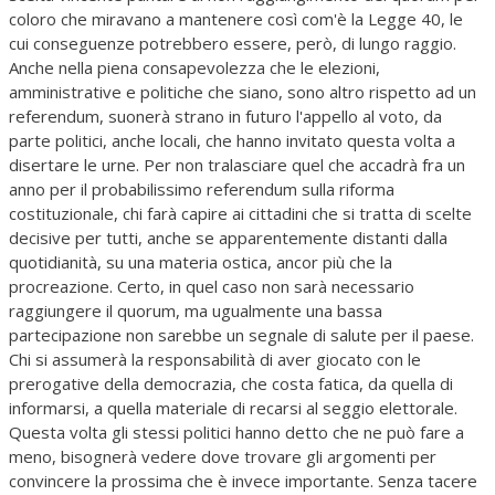
coloro che miravano a mantenere così com'è la Legge 40, le
cui conseguenze potrebbero essere, però, di lungo raggio.
Anche nella piena consapevolezza che le elezioni,
amministrative e politiche che siano, sono altro rispetto ad un
referendum, suonerà strano in futuro l'appello al voto, da
parte politici, anche locali, che hanno invitato questa volta a
disertare le urne. Per non tralasciare quel che accadrà fra un
anno per il probabilissimo referendum sulla riforma
costituzionale, chi farà capire ai cittadini che si tratta di scelte
decisive per tutti, anche se apparentemente distanti dalla
quotidianità, su una materia ostica, ancor più che la
procreazione. Certo, in quel caso non sarà necessario
raggiungere il quorum, ma ugualmente una bassa
partecipazione non sarebbe un segnale di salute per il paese.
Chi si assumerà la responsabilità di aver giocato con le
prerogative della democrazia, che costa fatica, da quella di
informarsi, a quella materiale di recarsi al seggio elettorale.
Questa volta gli stessi politici hanno detto che ne può fare a
meno, bisognerà vedere dove trovare gli argomenti per
convincere la prossima che è invece importante. Senza tacere