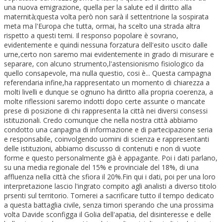
una nuova emigrazione, quella per la salute ed il diritto alla
maternità;questa volta però non sarà il settentrione la sospirata
meta ma l'Europa che tutta, ormai, ha scelto una strada altra
rispetto a questi temi. Il responso popolare è sovrano,
evidentemente e quindi nessuna forzatura dell'esito uscito dalle
urne,certo non saremo mai evidentemente in grado di misurare e
separare, con alcuno strumento,l'astensionismo fisiologico da
quello consapevole, ma nulla questio, cosi è... Questa campagna
referendaria infine,ha rappresentato un momento di chiarezza a
molti livelli e dunque se ognuno ha diritto alla propria coerenza, a
molte riflessioni saremo indotti dopo certe assunte o mancate
prese di posizione di chi rappresenta la città nei diversi consessi
istituzionali. Credo comunque che nella nostra città abbiamo
condotto una canpagna di informazione e di partecipazione seria
e responsabile, coinvolgendo uomini di scienza e rappresentanti
delle istituzioni, abbiamo discusso di contenuti e non di vuote
forme e questo personalmente già è appagante. Poi i dati parlano,
su una media regionale del 15% e provinciale del 18%, di una
affluenza nella città che sfiora il 20%.Fin qui i dati, poi per una loro
interpretazione lascio l'ingrato compito agli analisti a diverso titolo
prsenti sul territorio. Tornerei a sacrificare tutto il tempo dedicato
a questa battaglia civile, senza timori sperando che una prossima
volta Davide sconfigga il Golia dell'apatia, del disinteresse e delle