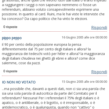
gli astenuti, anche queli che vivono fuori dall'Italia o erano impediti
a raggiungere i seggi o non sapevano nemmeno ci fosse un
referendum, abbiano voluto consapevolmente esprimere una
posizione. In quanto al card. Ruini, ma le hai viste le interviste che
ha concesso? Da capo politico che ha vinto le elezioni.
Rispondi
16 Giugno 2005 alle ore 00:00:00
pippo peppo
il 90 per cento della popolazione europea la pensa
differentemente dal 75 per cento degli italiani e allora? la
maggioranza dei tedeschi votò per hitler e allora? la maggioranza
degli italiani chiudeva nei ghetti gli ebrei e allora? come dice
salemme, cose da pazzi.
Rispondi
15 Giugno 2005 alle ore 00:00:00
IO NON HO VOTATO
...ma possibile che, davanti a questi dati, non ci sia una parola che
sia una sola parola di autocritica da parte del Comitato per il
referendum? Nessuna! Per i referendari il 75% degli italiani o è
apatico, o è antiliberale, o è bigotto, o è irresponsabile, o è
antidemocratico, o è qualunquista, quando non "cattivo" o