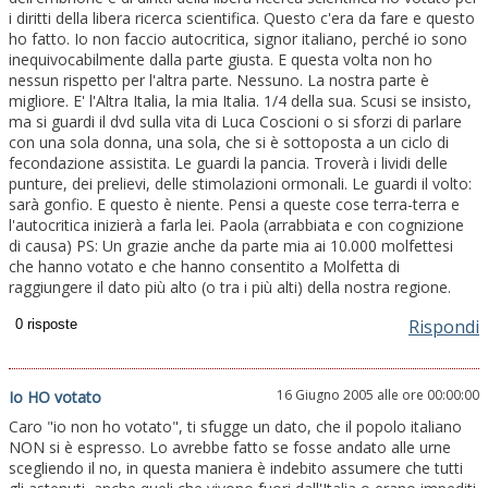
i diritti della libera ricerca scientifica. Questo c'era da fare e questo
ho fatto. Io non faccio autocritica, signor italiano, perché io sono
inequivocabilmente dalla parte giusta. E questa volta non ho
nessun rispetto per l'altra parte. Nessuno. La nostra parte è
migliore. E' l'Altra Italia, la mia Italia. 1/4 della sua. Scusi se insisto,
ma si guardi il dvd sulla vita di Luca Coscioni o si sforzi di parlare
con una sola donna, una sola, che si è sottoposta a un ciclo di
fecondazione assistita. Le guardi la pancia. Troverà i lividi delle
punture, dei prelievi, delle stimolazioni ormonali. Le guardi il volto:
sarà gonfio. E questo è niente. Pensi a queste cose terra-terra e
l'autocritica inizierà a farla lei. Paola (arrabbiata e con cognizione
di causa) PS: Un grazie anche da parte mia ai 10.000 molfettesi
che hanno votato e che hanno consentito a Molfetta di
raggiungere il dato più alto (o tra i più alti) della nostra regione.
Rispondi
16 Giugno 2005 alle ore 00:00:00
Io HO votato
Caro "io non ho votato", ti sfugge un dato, che il popolo italiano
NON si è espresso. Lo avrebbe fatto se fosse andato alle urne
scegliendo il no, in questa maniera è indebito assumere che tutti