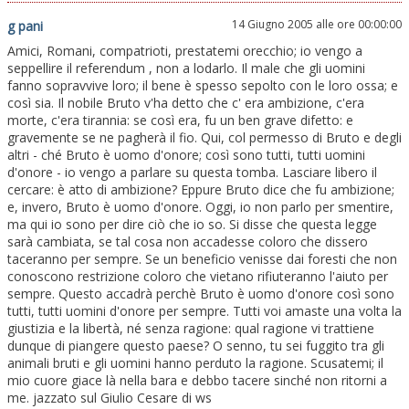
14 Giugno 2005 alle ore 00:00:00
g pani
Amici, Romani, compatrioti, prestatemi orecchio; io vengo a
seppellire il referendum , non a lodarlo. Il male che gli uomini
fanno sopravvive loro; il bene è spesso sepolto con le loro ossa; e
così sia. Il nobile Bruto v'ha detto che c' era ambizione, c'era
morte, c'era tirannia: se così era, fu un ben grave difetto: e
gravemente se ne pagherà il fio. Qui, col permesso di Bruto e degli
altri - ché Bruto è uomo d'onore; così sono tutti, tutti uomini
d'onore - io vengo a parlare su questa tomba. Lasciare libero il
cercare: è atto di ambizione? Eppure Bruto dice che fu ambizione;
e, invero, Bruto è uomo d'onore. Oggi, io non parlo per smentire,
ma qui io sono per dire ciò che io so. Si disse che questa legge
sarà cambiata, se tal cosa non accadesse coloro che dissero
taceranno per sempre. Se un beneficio venisse dai foresti che non
conoscono restrizione coloro che vietano rifiuteranno l'aiuto per
sempre. Questo accadrà perchè Bruto è uomo d'onore così sono
tutti, tutti uomini d'onore per sempre. Tutti voi amaste una volta la
giustizia e la libertà, né senza ragione: qual ragione vi trattiene
dunque di piangere questo paese? O senno, tu sei fuggito tra gli
animali bruti e gli uomini hanno perduto la ragione. Scusatemi; il
mio cuore giace là nella bara e debbo tacere sinché non ritorni a
me. jazzato sul Giulio Cesare di ws