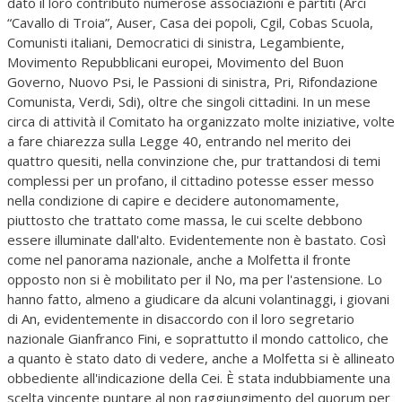
dato il loro contributo numerose associazioni e partiti (Arci
“Cavallo di Troia”, Auser, Casa dei popoli, Cgil, Cobas Scuola,
Comunisti italiani, Democratici di sinistra, Legambiente,
Movimento Repubblicani europei, Movimento del Buon
Governo, Nuovo Psi, le Passioni di sinistra, Pri, Rifondazione
Comunista, Verdi, Sdi), oltre che singoli cittadini. In un mese
circa di attività il Comitato ha organizzato molte iniziative, volte
a fare chiarezza sulla Legge 40, entrando nel merito dei
quattro quesiti, nella convinzione che, pur trattandosi di temi
complessi per un profano, il cittadino potesse esser messo
nella condizione di capire e decidere autonomamente,
piuttosto che trattato come massa, le cui scelte debbono
essere illuminate dall'alto. Evidentemente non è bastato. Così
come nel panorama nazionale, anche a Molfetta il fronte
opposto non si è mobilitato per il No, ma per l'astensione. Lo
hanno fatto, almeno a giudicare da alcuni volantinaggi, i giovani
di An, evidentemente in disaccordo con il loro segretario
nazionale Gianfranco Fini, e soprattutto il mondo cattolico, che
a quanto è stato dato di vedere, anche a Molfetta si è allineato
obbediente all'indicazione della Cei. È stata indubbiamente una
scelta vincente puntare al non raggiungimento del quorum per