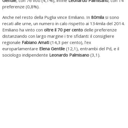
Gentile
, con 76 voti (4,1%), infine
Leonardo Palmisano
, con 14
preferenze (0,8%).
Anche nel resto della Puglia vince Emiliano. In
80mila
si sono
recati alle urne, un numero in calo rispetto ai 134mila del 2014.
Emiliano ha vinto con
oltre il 70 per cento
delle preferenze
distanziando con largo margine i tre sfidanti: il consigliere
regionale
Fabiano Amati
(14,3 per cento), l’ex
europarlamentare
Elena Gentile
(12,1), entrambi del Pd, e il
sociologo indipendente
Leonardo Palmisano
(3,1).