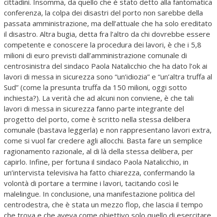
cittadini. Insomma, da quello che è stato detto alla fantomatica
conferenza, la colpa dei disastri del porto non sarebbe della
passata amministrazione, ma dell’attuale che ha solo ereditato
il disastro. Altra bugia, detta fra l’altro da chi dovrebbe essere
competente e conoscere la procedura dei lavori, è che i 5,8
milioni di euro previsti dall’amministrazione comunale di
centrosinistra del sindaco Paola Natalicchio che ha dato l’ok ai
lavori di messa in sicurezza sono “un’idiozia” e “un’altra truffa al
Sud” (come la presunta truffa da 150 milioni, oggi sotto
inchiesta?). La verità che ad alcuni non conviene, è che tali
lavori di messa in sicurezza fanno parte integrante del
progetto del porto, come è scritto nella stessa delibera
comunale (bastava leggerla) e non rappresentano lavori extra,
come si vuol far credere agli allocchi. Basta fare un semplice
ragionamento razionale, al di là della stessa delibera, per
capirlo. Infine, per fortuna il sindaco Paola Natalicchio, in
un’intervista televisiva ha fatto chiarezza, confermando la
volontà di portare a termine i lavori, tacitando così le
malelingue. In conclusione, una manifestazione politica del
centrodestra, che è stata un mezzo flop, che lascia il tempo
che trova e che aveva come obiettivo solo quello di esercitare