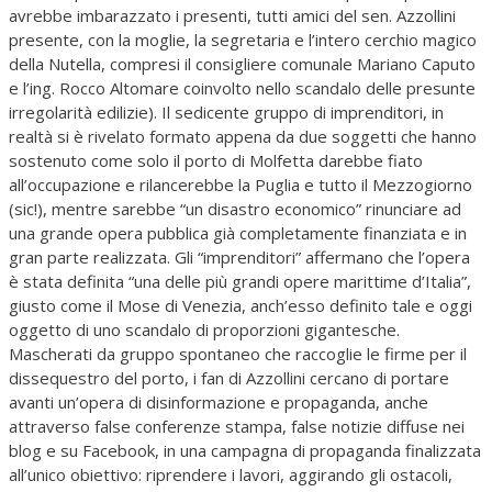
avrebbe imbarazzato i presenti, tutti amici del sen. Azzollini
presente, con la moglie, la segretaria e l’intero cerchio magico
della Nutella, compresi il consigliere comunale Mariano Caputo
e l’ing. Rocco Altomare coinvolto nello scandalo delle presunte
irregolarità edilizie). Il sedicente gruppo di imprenditori, in
realtà si è rivelato formato appena da due soggetti che hanno
sostenuto come solo il porto di Molfetta darebbe fiato
all’occupazione e rilancerebbe la Puglia e tutto il Mezzogiorno
(sic!), mentre sarebbe “un disastro economico” rinunciare ad
una grande opera pubblica già completamente finanziata e in
gran parte realizzata. Gli “imprenditori” affermano che l’opera
è stata definita “una delle più grandi opere marittime d’Italia”,
giusto come il Mose di Venezia, anch’esso definito tale e oggi
oggetto di uno scandalo di proporzioni gigantesche.
Mascherati da gruppo spontaneo che raccoglie le firme per il
dissequestro del porto, i fan di Azzollini cercano di portare
avanti un’opera di disinformazione e propaganda, anche
attraverso false conferenze stampa, false notizie diffuse nei
blog e su Facebook, in una campagna di propaganda finalizzata
all’unico obiettivo: riprendere i lavori, aggirando gli ostacoli,