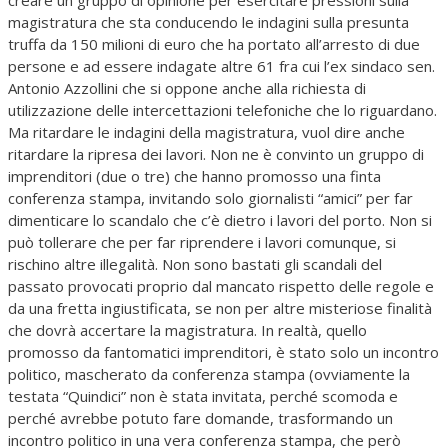
creare un gruppo di opinione per esercitare pressioni sulla
magistratura che sta conducendo le indagini sulla presunta
truffa da 150 milioni di euro che ha portato all’arresto di due
persone e ad essere indagate altre 61 fra cui l’ex sindaco sen.
Antonio Azzollini che si oppone anche alla richiesta di
utilizzazione delle intercettazioni telefoniche che lo riguardano.
Ma ritardare le indagini della magistratura, vuol dire anche
ritardare la ripresa dei lavori. Non ne è convinto un gruppo di
imprenditori (due o tre) che hanno promosso una finta
conferenza stampa, invitando solo giornalisti “amici” per far
dimenticare lo scandalo che c’è dietro i lavori del porto. Non si
può tollerare che per far riprendere i lavori comunque, si
rischino altre illegalità. Non sono bastati gli scandali del
passato provocati proprio dal mancato rispetto delle regole e
da una fretta ingiustificata, se non per altre misteriose finalità
che dovrà accertare la magistratura. In realtà, quello
promosso da fantomatici imprenditori, è stato solo un incontro
politico, mascherato da conferenza stampa (ovviamente la
testata “Quindici” non è stata invitata, perché scomoda e
perché avrebbe potuto fare domande, trasformando un
incontro politico in una vera conferenza stampa, che però