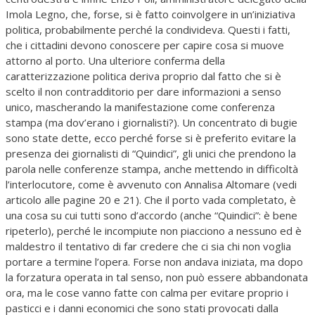
Imola Legno, che, forse, si è fatto coinvolgere in un’iniziativa
politica, probabilmente perché la condivideva. Questi i fatti,
che i cittadini devono conoscere per capire cosa si muove
attorno al porto. Una ulteriore conferma della
caratterizzazione politica deriva proprio dal fatto che si è
scelto il non contradditorio per dare informazioni a senso
unico, mascherando la manifestazione come conferenza
stampa (ma dov’erano i giornalisti?). Un concentrato di bugie
sono state dette, ecco perché forse si è preferito evitare la
presenza dei giornalisti di “Quindici”, gli unici che prendono la
parola nelle conferenze stampa, anche mettendo in difficoltà
l’interlocutore, come è avvenuto con Annalisa Altomare (vedi
articolo alle pagine 20 e 21). Che il porto vada completato, è
una cosa su cui tutti sono d’accordo (anche “Quindici”: è bene
ripeterlo), perché le incompiute non piacciono a nessuno ed è
maldestro il tentativo di far credere che ci sia chi non voglia
portare a termine l’opera. Forse non andava iniziata, ma dopo
la forzatura operata in tal senso, non può essere abbandonata
ora, ma le cose vanno fatte con calma per evitare proprio i
pasticci e i danni economici che sono stati provocati dalla