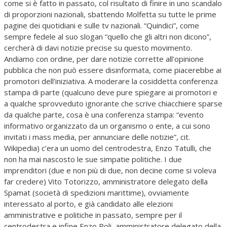
come si è fatto in passato, col risultato di finire in uno scandalo
di proporzioni nazionali, sbattendo Molfetta su tutte le prime
pagine dei quotidiani e sulle tv nazionali. “Quindici”, come
sempre fedele al suo slogan “quello che gli altri non dicono”,
cercherà di davi notizie precise su questo movimento.
Andiamo con ordine, per dare notizie corrette all’opinione
pubblica che non può essere disinformata, come piacerebbe ai
promotori dell’iniziativa. A moderare la cosiddetta conferenza
stampa di parte (qualcuno deve pure spiegare ai promotori e
a qualche sprovveduto ignorante che scrive chiacchiere sparse
da qualche parte, cosa è una conferenza stampa: “evento
informativo organizzato da un organismo o ente, a cui sono
invitati i mass media, per annunciare delle notizie”, cit.
Wikipedia) c’era un uomo del centrodestra, Enzo Tatulli, che
non ha mai nascosto le sue simpatie politiche. I due
imprenditori (due e non più di due, non decine come si voleva
far credere) Vito Totorizzo, amministratore delegato della
Spamat (società di spedizioni marittime), ovviamente
interessato al porto, e già candidato alle elezioni
amministrative e politiche in passato, sempre per il
centrodestra e infine Enzo Poli, amministratore delegato della