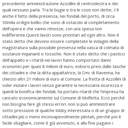
precedente amministrazione Azzollini di centrodestra e dei
quali nessuno parla. Tra le bugie e tra le cose non dette, c’è
anche il fatto della presenza, nei fondali del porto, di circa
50mila ordigni bellici che sono di ostacolo al completamento
dell’opera e che vanno rimosse, con una spesa non
indifferente.Questi lavori sono prioritari ad ogni altro. Non è
stato detto che devono essere completate le indagini della
magistratura sulla possibile presenza nella vasca di colmata di
sostanze inquinanti e tossiche. Non è stato detto che i pasticci
dell’appalto e i ritardi nei lavori hanno comportato danni
economici per quasi 8 milioni di euro, esborsi presi dalle tasche
dei cittadini e che la ditta appaltatrice, la Cmc di Ravenna, ha
chiesto altri 21 milioni di euro al Comune. La fretta di Azzollini di
voler iniziare i lavori senza garantire la necessaria sicurezza e
quindi la bonifica dei fondali, ha portato ritardi che l’impresa ha
caricato economicamente sul Comune di Molfetta. Ecco perché
non bisogna fare gli stessi errori: non si può amministrare
sotto pressione di qualche lobby interessata o di un gruppo di
cittadini più o meno inconsapevolmente pilotati, perché poi è
facile sbagliare, come è già avvenuto, e alla fine pagano i