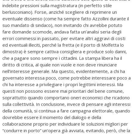
indebite pressioni sulla magistratura (in perfetto stile
berlusconiano). Forse, anziché scegliere di reprimere un
eventuale dissenso (come ha sempre fatto Azzollini durante il
suo mandato di sindaco), non invitando chi avrebbe potuto
fare domande scomode, andava fatta un’analisi seria degli
errori commessi in passato, per evitare altri aggravi di costi
ed eventuali illeciti, perché la fretta (e il porto di Molfetta lo
dimostra) è sempre cattiva consigliera e produce solo danni,
che a pagare sono sempre i cittadini. La stampa libera ha il
diritto di critica, al quale non vuole e non deve rinunciare
nell’interesse generale. Ma questo, evidentemente, a chi ha
governato interessa poco, come potrebbe interessare poco a
chi ha interesse a privilegiare i propri legittimi interessi. Ma
questi non possono essere mai prioritari del bene comune,
soprattutto quando comportano oneri economici che ricadono
sulla collettività. In conclusione, invece di pensare agli interessi
della comunità, si continua a fare campagna elettorale, quando
dovrebbe essere il momento del dialogo e della
collaborazione proprio per individuare le soluzioni migliori per
“condurre in porto” un’opera già avviata, evitando, però, che la