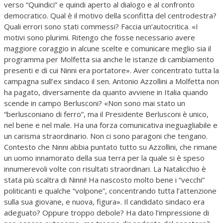
verso “Quindici” e quindi aperto al dialogo e al confronto
democratico. Qual è il motivo della sconfitta del centrodestra?
Quali errori sono stati commessi? Faccia un’autocritica. «I
motivi sono plurimi. Ritengo che fosse necessario avere
maggiore coraggio in alcune scelte e comunicare meglio sia il
programma per Molfetta sia anche le istanze di cambiamento
presenti e di cui Ninni era portatore». Aver concentrato tutta la
campagna sull’ex sindaco il sen. Antonio Azzollini a Molfetta non
ha pagato, diversamente da quanto avviene in Italia quando
scende in campo Berlusconi? «Non sono mai stato un
“berlusconiano di ferro”, ma il Presidente Berlusconi è unico,
nel bene e nel male. Ha una forza comunicativa ineguagliabile e
un carisma straordinario. Non ci sono paragoni che tengano.
Contesto che Ninni abbia puntato tutto su Azzollini, che rimane
un uomo innamorato della sua terra per la quale si è speso
innumerevoli volte con risultati straordinari. La Natalicchio è
stata più scaltra di Ninni! Ha nascosto molto bene i “vecchi”
politicanti e qualche “volpone”, concentrando tutta l’attenzione
sulla sua giovane, e nuova, figura». Il candidato sindaco era
adeguato? Oppure troppo debole? Ha dato l’impressione di