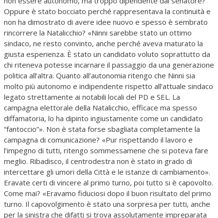
non essere autonomo, ma troppo dipendente dal senatore?
Oppure è stato bocciato perché rappresentava la continuità e
non ha dimostrato di avere idee nuovo e spesso è sembrato
rincorrere la Natalicchio? «Ninni sarebbe stato un ottimo
sindaco, ne resto convinto, anche perché aveva maturato la
giusta esperienza. È stato un candidato voluto soprattutto da
chi riteneva potesse incarnare il passaggio da una generazione
politica all’altra. Quanto all’autonomia ritengo che Ninni sia
molto più autonomo e indipendente rispetto all’attuale sindaco
legato strettamente ai notabili locali del PD e SEL. La
campagna elettorale della Natalicchio, efficace ma spesso
diffamatoria, lo ha dipinto ingiustamente come un candidato
“fantoccio”». Non è stata forse sbagliata completamente la
campagna di comunicazione? «Pur rispettando il lavoro e
l’impegno di tutti, ritengo sommessamene che si poteva fare
meglio. Ribadisco, il centrodestra non è stato in grado di
intercettare gli umori della Città e le istanze di cambiamento».
Eravate certi di vincere al primo turno, poi tutto si è capovolto.
Come mai? «Eravamo fiduciosi dopo il buon risultato del primo
turno. Il capovolgimento è stato una sorpresa per tutti, anche
per la sinistra che difatti si trova assolutamente impreparata