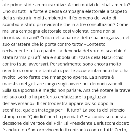
alle prime sfide amministrative. Alcuni motivi del ribaltamento?
Uno su tutti: la forte e decisa campagna elettorale a tappeto
della sinistra in molti ambienti ». Il fenomeno del voto di
scambio è stato più evidente che in altre consultazioni? Come
mai una campagna elettorale così violenta, come non si
ricordava da anni? Colpa del senatore della sua arroganza, del
suo carattere che lo porta contro tutti? «Contesto
recisamente tutto quanto. La denuncia del voto di scambio è
stata l’arma più affilata e subdola utilizzata della Natalicchio
contro i suoi avversari. Personalmente sono ancora molto
risentito, come me tanti altri, per le accuse infamanti che ci ha
rivolto! Sono ferite che rimangono aperte. La sinistra è
maestra nel gettare fango sugli avversari, demonizzandoli.
Sulla sua ipocrisia è meglio non parlare. Anziché notare la trave
nel suo occhio ha preferito enfatizzare la pagliuzza
dell’avversario». Il centrodestra appare diviso dopo la
sconfitta, quale strategia per il futuro? La scelta del silenzio
stampa con “Quindici” non ha premiato? Ha condiviso questa
decisione del vertice del Pdl? «Il Presidente Berlusconi docet:
è andato da Santoro vincendo il confronto contro tutti! Certo,