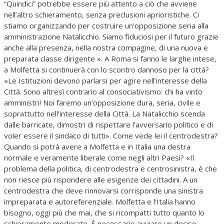
“Quindici” potrebbe essere più attento a ciò che avviene
nell’altro schieramento, senza preclusioni aprioristiche. Ci
stiamo organizzando per costruire un’opposizione seria alla
amministrazione Natalicchio. Siamo fiduciosi per il futuro grazie
anche alla presenza, nella nostra compagine, di una nuova e
preparata classe dirigente ». A Roma si fanno le larghe intese,
a Molfetta si continuerà con lo scontro dannoso per la città?
«Le Istituzioni devono parlarsi per agire nell’interesse della
Città. Sono altresì contrario al consociativismo: chi ha vinto
amministri! Noi faremo un’opposizione dura, seria, civile e
soprattutto nell’interesse della Città. La Natalicchio scenda
dalle barricate, dimostri di rispettare l’avversario politico e di
voler essere il sindaco di tutti». Come vede lei il centrodestra?
Quando si potrà avere a Molfetta e in Italia una destra
normale e veramente liberale come negli altri Paesi? «Il
problema della politica, di centrodestra e centrosinistra, è che
non riesce più rispondere alle esigenze dei cittadini. A un
centrodestra che deve rinnovarsi corrisponde una sinistra
impreparata e autoreferenziale. Molfetta e l’Italia hanno
bisogno, oggi più che mai, che si ricompatti tutto quanto lo
schieramento moderato. È necessario avviare un deciso