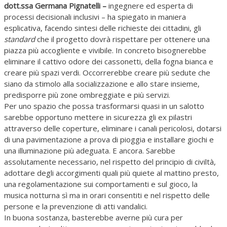
dott
.ssa Germana Pignatelli –
ingegnere ed esperta di
processi decisionali inclusivi – ha spiegato in maniera
esplicativa, facendo sintesi delle richieste dei cittadini, gli
standard
che il progetto dovrà rispettare per ottenere una
piazza più accogliente e vivibile. In concreto bisognerebbe
eliminare il cattivo odore dei cassonetti, della fogna bianca e
creare più spazi verdi. Occorrerebbe creare più sedute che
siano da stimolo alla socializzazione e allo stare insieme,
predisporre più zone ombreggiate e più servizi.
Per uno spazio che possa trasformarsi quasi in un salotto
sarebbe opportuno mettere in sicurezza gli ex pilastri
attraverso delle coperture, eliminare i canali pericolosi, dotarsi
di una pavimentazione a prova di pioggia e installare giochi e
una illuminazione più adeguata. E ancora. Sarebbe
assolutamente necessario, nel rispetto del principio di civiltà,
adottare degli accorgimenti quali più quiete al mattino presto,
una regolamentazione sui comportamenti e sul gioco, la
musica notturna sì ma in orari consentiti e nel rispetto delle
persone e la prevenzione di atti vandalici.
In buona sostanza, basterebbe averne più cura per