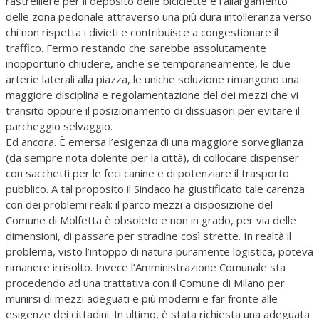
rastrelliere per il deposito delle biciclette e l’allargamento
delle zona pedonale attraverso una più dura intolleranza verso
chi non rispetta i divieti e contribuisce a congestionare il
traffico. Fermo restando che sarebbe assolutamente
inopportuno chiudere, anche se temporaneamente, le due
arterie laterali alla piazza, le uniche soluzione rimangono una
maggiore disciplina e regolamentazione del dei mezzi che vi
transito oppure il posizionamento di dissuasori per evitare il
parcheggio selvaggio.
Ed ancora. È emersa l’esigenza di una maggiore sorveglianza
(da sempre nota dolente per la città), di collocare dispenser
con sacchetti per le feci canine e di potenziare il trasporto
pubblico. A tal proposito il Sindaco ha giustificato tale carenza
con dei problemi reali: il parco mezzi a disposizione del
Comune di Molfetta è obsoleto e non in grado, per via delle
dimensioni, di passare per stradine così strette. In realtà il
problema, visto l’intoppo di natura puramente logistica, poteva
rimanere irrisolto. Invece l’Amministrazione Comunale sta
procedendo ad una trattativa con il Comune di Milano per
munirsi di mezzi adeguati e più moderni e far fronte alle
esigenze dei cittadini. In ultimo, è stata richiesta una adeguata