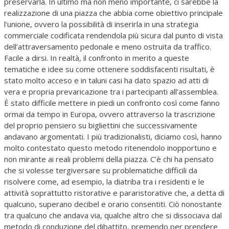
preservarla. In ultimo ma non meno importante, ci sarebbe la
realizzazione di una piazza che abbia come obiettivo principale
l’unione, ovvero la possibilità di inserirla in una strategia
commerciale codificata rendendola più sicura dal punto di vista
dell’attraversamento pedonale e meno ostruita da traffico.
Facile a dirsi. In realtà, il confronto in merito a queste
tematiche e idee su come ottenere soddisfacenti risultati, è
stato molto acceso e in taluni casi ha dato spazio ad atti di
vera e propria prevaricazione tra i partecipanti all’assemblea.
È stato difficile mettere in piedi un confronto così come fanno
ormai da tempo in Europa, ovvero attraverso la trascrizione
del proprio pensiero su bigliettini che successivamente
andavano argomentati. I più tradizionalisti, diciamo così, hanno
molto contestato questo metodo ritenendolo inopportuno e
non mirante ai reali problemi della piazza. C’è chi ha pensato
che si volesse tergiversare su problematiche difficili da
risolvere come, ad esempio, la diatriba tra i residenti e le
attività soprattutto ristorative e pararistorative che, a detta di
qualcuno, superano decibel e orario consentiti. Ciò nonostante
tra qualcuno che andava via, qualche altro che si dissociava dal
metodo di conduzione del dibattito, premendo per prendere