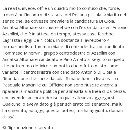
La realtà, invece, offre un quadro molto confuso che, forse,
troverà nell’incontro di stasera del Pd, una piccola schiarita nel
senso che, se dovesse prevalere la candidatura Di Gioia,
Annalisa Altomare si schiererebbe con l’ex sindaco sen. Antonio
Azzollini, che è in attesa da tempo, stessa cosa farebbe
Lagrasta (leggi De Nicolo). In sostanza si avrebbero 4
formazioni: liste tammacchiane di centrodestra con candidato
Tommaso Minervini; gruppo centrodestra di Azzollini con
Annalisa Altomare candidato e Pino Amato al seguito in quello
che potremmo definire ciambotto due o fritto misto come
variante; il centrosinistra con candidato Antonio Di Gioia e
Rifondazione che corre da sola. Rimane fuori la lista civica di
Pasquale Mancini le cui Officine non sono riuscite ancora a
riparare la macchina politica per allinearla alla linea di partenza,
non avendo ancora indeciso a quale alleanza aggregarsi.
Qualcuno lo aveva dato già per schierato col senatore, ma lui
ha smentito, ad oggi, questa ipotesi, ma ha aggiunto: domani
chissà…
© Riproduzione riservata