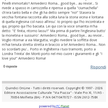
Pinelli immortalo'! Arrivederci Roma... good bye... au revoir... Si
rivede a spasso in carrozzella e ripensa a quella "ciumachella"
ch'era tanto bella e che gli ha detto sempre "no!" Stasera la
vecchia fontana racconta alla solita luna la storia vicina e lontana
di quella inglesina col naso all'insu'. Io proprio qui l'ho incontrata e
qui, proprio qui l'ho baciata. Lei qui con la voce smarrita m'ha
detto: "E' finita, ritorno lassu'!" Ma prima di partire l'inglesina butto'
la monetina e sussurro': Arrivederci Roma... good bye... au revoir...
Voglio ritornar a via Margutta, voglio rivedere la soffitta dove
m'hai tenuta stretta stretta in braccio a te! Arrivederci Roma... Non
so scordarti piu'... Porto in Inghilterra i tuoi tramonti, porto a
Londra Trinita' dei Monti porto nel mio cuore i giuramenti e gli "I
love you!" Arrivederci Roma!
Rispondi
Quindici OnLine - Tutti i diritti riservati. Copyright © 1997 - 2026
Editore Associazione Culturale "Via Piazza" - Viale Pio XI, 11/A5 -
70056 Molfetta (BA) - P.IVA 04710470727 - ISSN 2612-758X
powered by
PC
Planet