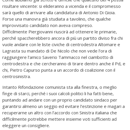
risultare vincente: si elideranno a vicenda e il compromesso
sarà quello di arrivare alla candidatura di Antonio Di Gioia.
Forse una manovra già studiata a tavolino, che qualche
improvvisato candidato non aveva compreso.
Difficilmente Piergiovanni riuscirà ad ottenere le primarie,
perché spaccherebbero ancora di più un partito diviso fra chi
vuole andare con le liste civiche di centrodestra Altomare e
Lagrasta su mandato di De Nicolo che non vede l’ora di
raggiungere l’amico Saverio Tammacco nel ciambotto di
centrodestra e che cercheranno di tirare dentro anche il Pd, e
chi, Pietro Capurso punta a un accordo di coalizione con il
centrosinistra.
Intanto Rifondazione comunista sta alla finestra, o meglio
finge di starci, perché i suoi calcoli politici li ha fatti bene,
puntando ad andare con un proprio candidato sindaco per
garantirsi almeno un seggio ed evitare l’estinzione e magari a
recuperarne un altro con l’accordo con Sinistra italiana che
difficilmente potrebbe mettere insieme voti sufficienti ad
eleggere un consigliere.