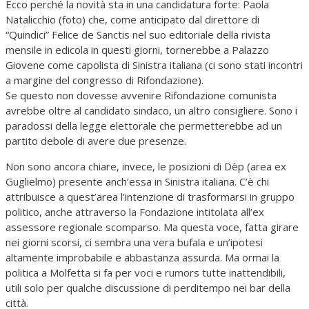
Ecco perché la novità sta in una candidatura forte: Paola
Natalicchio (foto) che, come anticipato dal direttore di
“Quindici” Felice de Sanctis nel suo editoriale della rivista
mensile in edicola in questi giorni, tornerebbe a Palazzo
Giovene come capolista di Sinistra italiana (ci sono stati incontri
a margine del congresso di Rifondazione).
Se questo non dovesse avvenire Rifondazione comunista
avrebbe oltre al candidato sindaco, un altro consigliere. Sono i
paradossi della legge elettorale che permetterebbe ad un
partito debole di avere due presenze.
Non sono ancora chiare, invece, le posizioni di Dèp (area ex
Guglielmo) presente anch’essa in Sinistra italiana. C’è chi
attribuisce a quest’area l’intenzione di trasformarsi in gruppo
politico, anche attraverso la Fondazione intitolata all’ex
assessore regionale scomparso. Ma questa voce, fatta girare
nei giorni scorsi, ci sembra una vera bufala e un’ipotesi
altamente improbabile e abbastanza assurda. Ma ormai la
politica a Molfetta si fa per voci e rumors tutte inattendibili,
utili solo per qualche discussione di perditempo nei bar della
città.