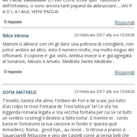
dell'Ortolano, ci sono ancora tanti paparul da abbrusciare......VAI P
A O L A ! Anzi, VIENI PAOLA!
Rispondi
23 Febbraio 2017 alle ore 10:38:00
felice Introna
Mancini si allinera' con chi gli dara' una poltrona di consigliere, non
potra' ambire ad altro, visto il numero molto, ma molto esiguo dei
officinanti. Il copione e' gia' visto, Annlisa invece si e' gia'agregata
al Senatore, Minuto e Amato. Meditate Gente Meditate...
Rispondi
23 Febbraio 2017 alle ore 10:04:00
SOFIA MATHEUS
T'invidio, turista che arrivi, t'imbevi de Fori e de scavi, poi tutto
d'un colpo te trovi Fontana de Trevi tutta pe' te! Ce sta 'na
leggenda romana legata a 'sta vecchia fontana per cui se ce butti
un sordino costringi il destino a fatte torna'. E mentre er . sordo
bacia er fontanone la tua canzone in fondo e' questa qua!
Arrivederci, Roma... good bye... au revoir... Si ritrova a pranzo a
Squarciarelli fettuccine e vino dei Castelli come ai tempi belli che