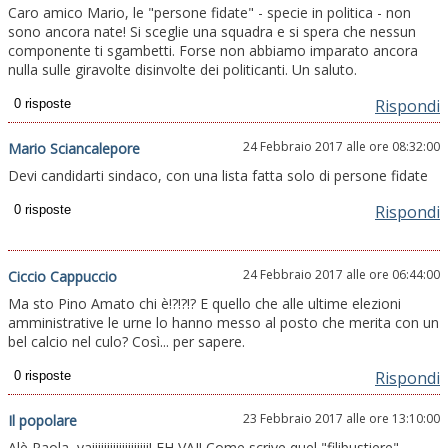
Caro amico Mario, le "persone fidate" - specie in politica - non
sono ancora nate! Si sceglie una squadra e si spera che nessun
componente ti sgambetti. Forse non abbiamo imparato ancora
nulla sulle giravolte disinvolte dei politicanti. Un saluto.
Rispondi
24 Febbraio 2017 alle ore 08:32:00
Mario Sciancalepore
Devi candidarti sindaco, con una lista fatta solo di persone fidate
Rispondi
24 Febbraio 2017 alle ore 06:44:00
Ciccio Cappuccio
Ma sto Pino Amato chi è!?!?!? E quello che alle ultime elezioni
amministrative le urne lo hanno messo al posto che merita con un
bel calcio nel culo? Così... per sapere.
Rispondi
23 Febbraio 2017 alle ore 13:10:00
Il popolare
Alè Paola, vaiiiiiiiiiiiiiiiiiii! EH VAI! Come scrive quel "filibustiere"