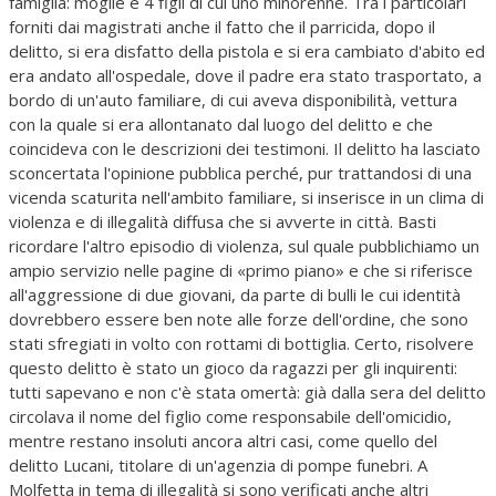
famiglia: moglie e 4 figli di cui uno minorenne. Tra i particolari
forniti dai magistrati anche il fatto che il parricida, dopo il
delitto, si era disfatto della pistola e si era cambiato d'abito ed
era andato all'ospedale, dove il padre era stato trasportato, a
bordo di un'auto familiare, di cui aveva disponibilità, vettura
con la quale si era allontanato dal luogo del delitto e che
coincideva con le descrizioni dei testimoni. Il delitto ha lasciato
sconcertata l'opinione pubblica perché, pur trattandosi di una
vicenda scaturita nell'ambito familiare, si inserisce in un clima di
violenza e di illegalità diffusa che si avverte in città. Basti
ricordare l'altro episodio di violenza, sul quale pubblichiamo un
ampio servizio nelle pagine di «primo piano» e che si riferisce
all'aggressione di due giovani, da parte di bulli le cui identità
dovrebbero essere ben note alle forze dell'ordine, che sono
stati sfregiati in volto con rottami di bottiglia. Certo, risolvere
questo delitto è stato un gioco da ragazzi per gli inquirenti:
tutti sapevano e non c'è stata omertà: già dalla sera del delitto
circolava il nome del figlio come responsabile dell'omicidio,
mentre restano insoluti ancora altri casi, come quello del
delitto Lucani, titolare di un'agenzia di pompe funebri. A
Molfetta in tema di illegalità si sono verificati anche altri