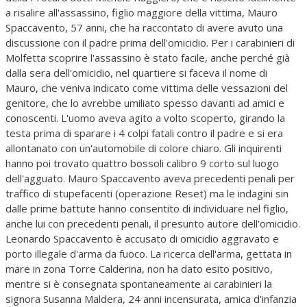
a risalire all'assassino, figlio maggiore della vittima, Mauro
Spaccavento, 57 anni, che ha raccontato di avere avuto una
discussione con il padre prima dell'omicidio. Per i carabinieri di
Molfetta scoprire l'assassino è stato facile, anche perché già
dalla sera dell'omicidio, nel quartiere si faceva il nome di
Mauro, che veniva indicato come vittima delle vessazioni del
genitore, che lo avrebbe umiliato spesso davanti ad amici e
conoscenti. L'uomo aveva agito a volto scoperto, girando la
testa prima di sparare i 4 colpi fatali contro il padre e si era
allontanato con un'automobile di colore chiaro. Gli inquirenti
hanno poi trovato quattro bossoli calibro 9 corto sul luogo
dell'agguato. Mauro Spaccavento aveva precedenti penali per
traffico di stupefacenti (operazione Reset) ma le indagini sin
dalle prime battute hanno consentito di individuare nel figlio,
anche lui con precedenti penali, il presunto autore dell'omicidio.
Leonardo Spaccavento è accusato di omicidio aggravato e
porto illegale d'arma da fuoco. La ricerca dell'arma, gettata in
mare in zona Torre Calderina, non ha dato esito positivo,
mentre si è consegnata spontaneamente ai carabinieri la
signora Susanna Maldera, 24 anni incensurata, amica d'infanzia