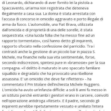
di Leonardo, dichiarando di aver fornito lei la pistola a
Spaccavento, un'arma non registrata che deteneva
illegalmente a casa sua. La donna è stata arrestata con
l'accusa di concorso in omicidio aggravato e porto illegale di
arma da fuoco. L'automobile, una Fiat Brava, utilizzata
dall'omicida e di proprietà di una delle sorelle, è stata
sequestrata. «Una lucida follia che ha messo fine ad un
rapporto tormentato», così hanno detto gli inquirenti,
rapporto sfociato nella confessione del parricidio. Tra i
contrasti anche la gestione di un piccolo bar in piazza S.
Michele, ma finanche nella sua vita sentimentale, forse,
secondo indiscrezioni, spintesi pure in «bramosie» per la sua
compagna. «Il delitto è maturato in uno spaccato familiare
squallido e degradato che ha provocato una ribellione
assassina. E' un omicidio che deve far riflettere» - ha
commentato il Pm titolare dell'inchiesta Michele Ruggiero.
L'omicida ha avuto un'infanzia difficile: a soli 8 anni fu messo in
un istituto perché entrambi i genitori erano in carcere, coinvolti
nell'operazione antidroga «Reset». E il padre, secondo gli
inquirenti avrebbe ripetutamente vessato e umiliato l'intera