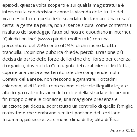
episodi, questa volta scoperti e sui quali la magistratura è
intervenuta con decisione come la vicenda delle truffe del
«caro estinto» e quella dello scandalo dei farmaci. Una cosa è
certa: la gente ha paura, non si sente sicura, come conferma il
risultato del sondaggio fatto sul nostro quotidiano in internet
“Quindici on line” (www.quindici-molfetta.it) con una
percentuale del 75% contro il 24% di chi ritiene la città
tranquilla. L'opinione pubblica chiede, perciò, un'azione più
decisa da parte delle forze dell'ordine che, forse per carenza
d'organico, dovendo la Compagnia dei carabinieri di Molfetta,
coprire una vasta area territoriale che comprende molti
Comuni del Barese, non riescono a garantire. I cittadini
chiedono, al di là della repressione di piccole illegalità legate
alla droga o alle infrazioni del codice della strada e di cui sono
fin troppo piene le cronache, una maggiore presenza e
un'azione più decisa, soprattutto un controllo di quelle famiglie
malavitose che sembrano sentirsi padrone del territorio.
Insomma, più sicurezza e meno clima di illegalità diffusa.
Autore:
C. C.