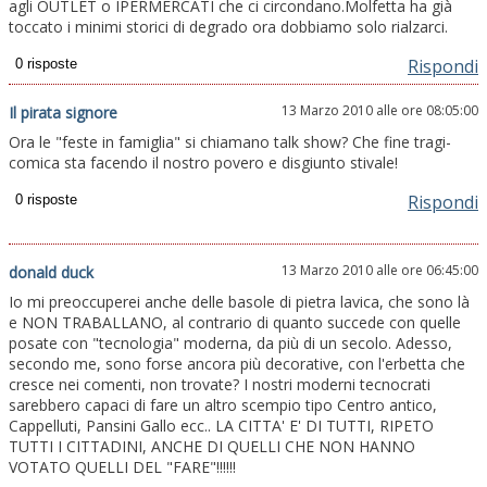
agli OUTLET o IPERMERCATI che ci circondano.Molfetta ha già
toccato i minimi storici di degrado ora dobbiamo solo rialzarci.
Rispondi
13 Marzo 2010 alle ore 08:05:00
Il pirata signore
Ora le "feste in famiglia" si chiamano talk show? Che fine tragi-
comica sta facendo il nostro povero e disgiunto stivale!
Rispondi
13 Marzo 2010 alle ore 06:45:00
donald duck
Io mi preoccuperei anche delle basole di pietra lavica, che sono là
e NON TRABALLANO, al contrario di quanto succede con quelle
posate con "tecnologia" moderna, da più di un secolo. Adesso,
secondo me, sono forse ancora più decorative, con l'erbetta che
cresce nei comenti, non trovate? I nostri moderni tecnocrati
sarebbero capaci di fare un altro scempio tipo Centro antico,
Cappelluti, Pansini Gallo ecc.. LA CITTA' E' DI TUTTI, RIPETO
TUTTI I CITTADINI, ANCHE DI QUELLI CHE NON HANNO
VOTATO QUELLI DEL "FARE"!!!!!!