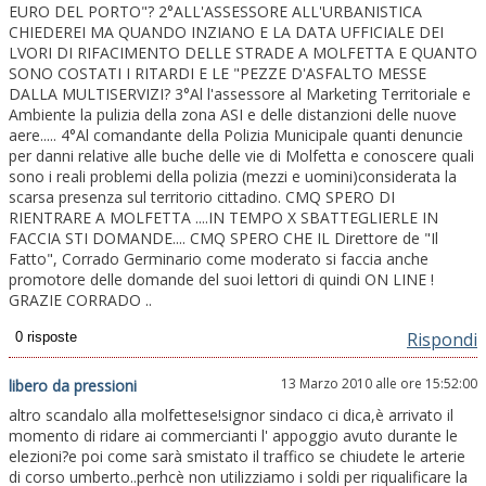
EURO DEL PORTO"? 2°ALL'ASSESSORE ALL'URBANISTICA
CHIEDEREI MA QUANDO INZIANO E LA DATA UFFICIALE DEI
LVORI DI RIFACIMENTO DELLE STRADE A MOLFETTA E QUANTO
SONO COSTATI I RITARDI E LE "PEZZE D'ASFALTO MESSE
DALLA MULTISERVIZI? 3°Al l'assessore al Marketing Territoriale e
Ambiente la pulizia della zona ASI e delle distanzioni delle nuove
aere..... 4°Al comandante della Polizia Municipale quanti denuncie
per danni relative alle buche delle vie di Molfetta e conoscere quali
sono i reali problemi della polizia (mezzi e uomini)considerata la
scarsa presenza sul territorio cittadino. CMQ SPERO DI
RIENTRARE A MOLFETTA ....IN TEMPO X SBATTEGLIERLE IN
FACCIA STI DOMANDE.... CMQ SPERO CHE IL Direttore de "Il
Fatto", Corrado Germinario come moderato si faccia anche
promotore delle domande del suoi lettori di quindi ON LINE !
GRAZIE CORRADO ..
Rispondi
13 Marzo 2010 alle ore 15:52:00
libero da pressioni
altro scandalo alla molfettese!signor sindaco ci dica,è arrivato il
momento di ridare ai commercianti l' appoggio avuto durante le
elezioni?e poi come sarà smistato il traffico se chiudete le arterie
di corso umberto..perhcè non utilizziamo i soldi per riqualificare la