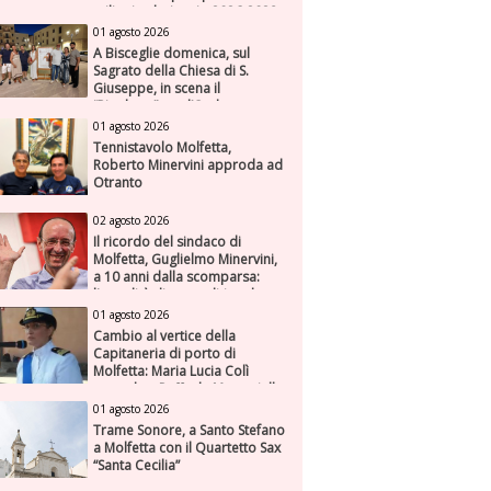
milioni nel triennio 2026-2028
01 agosto 2026
A Bisceglie domenica, sul
Sagrato della Chiesa di S.
Giuseppe, in scena il
“Rigoletto” con l’Orchestra
Sinfonica Federiciana
01 agosto 2026
Tennistavolo Molfetta,
Roberto Minervini approda ad
Otranto
02 agosto 2026
Il ricordo del sindaco di
Molfetta, Guglielmo Minervini,
a 10 anni dalla scomparsa:
l'attualità di una politica che
genera futuro
01 agosto 2026
Cambio al vertice della
Capitaneria di porto di
Molfetta: Maria Lucia Colì
succede a Raffaele Muscariello
01 agosto 2026
Trame Sonore, a Santo Stefano
a Molfetta con il Quartetto Sax
“Santa Cecilia”