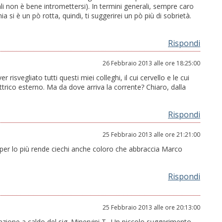
uali non è bene intromettersi). In termini generali, sempre caro
a si è un pò rotta, quindi, ti suggerirei un pò più di sobrietà.
Rispondi
26 Febbraio 2013 alle ore 18:25:00
 risvegliato tutti questi miei colleghi, il cui cervello e le cui
rico esterno. Ma da dove arriva la corrente? Chiaro, dalla
Rispondi
25 Febbraio 2013 alle ore 21:21:00
 per lo più rende ciechi anche coloro che abbraccia Marco
Rispondi
25 Febbraio 2013 alle ore 20:13:00
razione a caldo del sig. Minervini T.. Un piccolo suggerimento