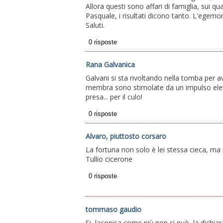
Allora questi sono affari di famiglia, sui q
Pasquale, i risultati dicono tanto. L'egemoni
Saluti.
Rana Galvanica
Galvani si sta rivoltando nella tomba per aver
membra sono stimolate da un impulso elett
presa... per il culo!
Alvaro, piuttosto corsaro
La fortuna non solo è lei stessa cieca, ma
Tullio cicerone
tommaso gaudio
Si, laconica come più non si può, la dichia