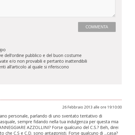
ipo
ve dell’ordine pubblico e del buon costume
te e/o non provabili e pertanto inattendibili
all’articolo al quale si riferiscono
26 Febbraio 2013 alle ore 19:10:00
piano personale, parlando di uno sventato tentativo di
o Pasquale, sempre fidando nella tua indulgenza per questa mia
NEGGIARE AZZOLLINI? Forse qualcuno del C.S.? Beh, direi
o che C.S e C.D. sono antagonisti. Forse qualcuno di ...casa?