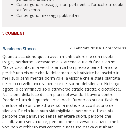
Contengono messaggi non pertinenti all’articolo al quale
si riferiscono
Contengono messaggi pubblicitari
28 Febbraio 2010 alle ore 15:09:00
Bandolero Stanco
Quando accadono questi avvenimenti dolorosi e con risvolti
tragici, perdiamo l'occasione di starcene zitti e di fare silenzio.
"Salve oscurità, mia vecchia amica ho ripreso a parlarti ancora,
perchè una visione che fa dolcemente rabbrividire ha lasciato in
me i suoi semi mentre dormivo e la visione che è stata piantata
nel mio cervello ancora persiste nel suono del silenzio. Nei sogni
agitati io camminavo solo attraverso strade strette e ciottolose.
Nell'alone della luce dei lampioni sollevando il bavero contro il
freddo e l'umidità quando i miei occhi furono colpiti dal flash di
una luce al neon che attraversò la notte, e toccò il suono del
silenzio. E nella luce pura vidi migliaia di persone, o forse più
persone che parlavano senza emettere suoni, persone che
ascoltavano senza udire, persone che scrivevano canzoni che le
voci non avrebbero mai cantato e nessuno osava disturbare il