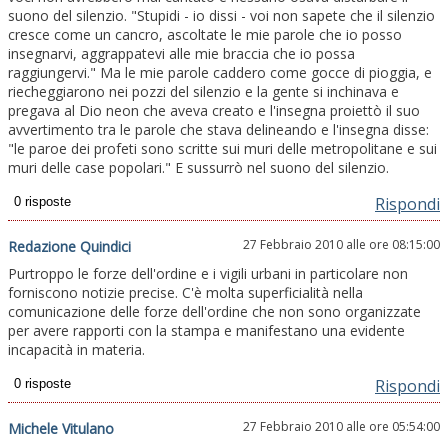
suono del silenzio. "Stupidi - io dissi - voi non sapete che il silenzio
cresce come un cancro, ascoltate le mie parole che io posso
insegnarvi, aggrappatevi alle mie braccia che io possa
raggiungervi." Ma le mie parole caddero come gocce di pioggia, e
riecheggiarono nei pozzi del silenzio e la gente si inchinava e
pregava al Dio neon che aveva creato e l'insegna proiettò il suo
avvertimento tra le parole che stava delineando e l'insegna disse:
"le paroe dei profeti sono scritte sui muri delle metropolitane e sui
muri delle case popolari." E sussurrò nel suono del silenzio.
Rispondi
27 Febbraio 2010 alle ore 08:15:00
Redazione Quindici
Purtroppo le forze dell'ordine e i vigili urbani in particolare non
forniscono notizie precise. C'è molta superficialità nella
comunicazione delle forze dell'ordine che non sono organizzate
per avere rapporti con la stampa e manifestano una evidente
incapacità in materia.
Rispondi
27 Febbraio 2010 alle ore 05:54:00
Michele Vitulano