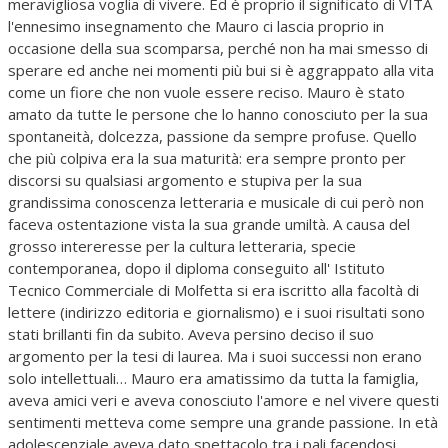
meravigliosa voglia di vivere. Ed è proprio il significato di VITA
l'ennesimo insegnamento che Mauro ci lascia proprio in
occasione della sua scomparsa, perché non ha mai smesso di
sperare ed anche nei momenti più bui si è aggrappato alla vita
come un fiore che non vuole essere reciso. Mauro è stato
amato da tutte le persone che lo hanno conosciuto per la sua
spontaneità, dolcezza, passione da sempre profuse. Quello
che più colpiva era la sua maturità: era sempre pronto per
discorsi su qualsiasi argomento e stupiva per la sua
grandissima conoscenza letteraria e musicale di cui però non
faceva ostentazione vista la sua grande umiltà. A causa del
grosso intereresse per la cultura letteraria, specie
contemporanea, dopo il diploma conseguito all' Istituto
Tecnico Commerciale di Molfetta si era iscritto alla facoltà di
lettere (indirizzo editoria e giornalismo) e i suoi risultati sono
stati brillanti fin da subito. Aveva persino deciso il suo
argomento per la tesi di laurea. Ma i suoi successi non erano
solo intellettuali… Mauro era amatissimo da tutta la famiglia,
aveva amici veri e aveva conosciuto l'amore e nel vivere questi
sentimenti metteva come sempre una grande passione. In età
adolescenziale aveva dato spettacolo tra i pali facendosi