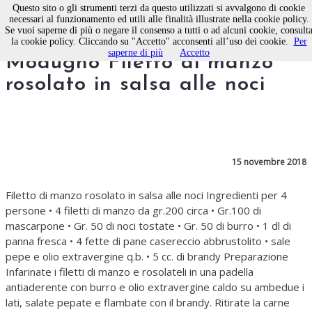
Questo sito o gli strumenti terzi da questo utilizzati si avvalgono di cookie
necessari al funzionamento ed utili alle finalità illustrate nella cookie policy.
Se vuoi saperne di più o negare il consenso a tutti o ad alcuni cookie, consult
La ricetta dello chef Nicola
la cookie policy. Cliccando su "Accetto" acconsenti all’uso dei cookie.
Per
saperne di più
Accetto
Modugno Filetto di manzo
rosolato in salsa alle noci
15 novembre 2018
Filetto di manzo rosolato in salsa alle noci Ingredienti per 4
persone • 4 filetti di manzo da gr.200 circa • Gr.100 di
mascarpone • Gr. 50 di noci tostate • Gr. 50 di burro • 1 dl di
panna fresca • 4 fette di pane casereccio abbrustolito • sale
pepe e olio extravergine q.b. • 5 cc. di brandy Preparazione
Infarinate i filetti di manzo e rosolateli in una padella
antiaderente con burro e olio extravergine caldo su ambedue i
lati, salate pepate e flambate con il brandy. Ritirate la carne