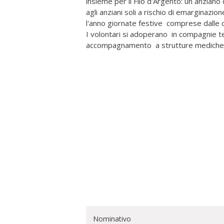
insieme per il Filo d'Argento: un anziano 
agli anziani soli a rischio di emarginazi
l'anno giornate festive comprese dalle o
I volontari si adoperano in compagnie tele
accompagnamento a strutture mediche
Nominativo