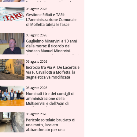
l'attualità di una politica che
genera futuro
03 agosto 2026
Gestione Rifiuti e TARI:
L’Amministrazione Comunale
di Molfetta tutela le fasce
deboli e avvia il piano di
risanamento per ASM
03 agosto 2026
Guglielmo Minervini a 10 anni
dalla morte: il ricordo del
sindaco Manuel Minervini.
Oggi due manifestazioni a Bari
e Molfetta
06 agosto 2026
Incrocio tra Via A. De Lacertis e
Via F. Cavallotti a Molfetta, la
segnaletica va modificata
06 agosto 2026
Nominati i tre dei consigli di
amministrazione della
Multiservizi e dell'Asm di
Molfetta. “Alto profilo e
dondate su fiducia,
06 agosto 2026
competenza e responsabilità”
Pericoloso telaio bruciato di
una moto, lasciato
abbandonato per una
settimana a Molfetta