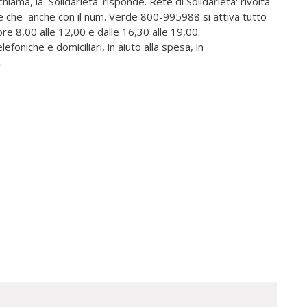
chiama, la Solidarieta' risponde. Rete di Solidarieta' rivolta
one che anche con il num. Verde 800-995988 si attiva tutto
re 8,00 alle 12,00 e dalle 16,30 alle 19,00.
foniche e domiciliari, in aiuto alla spesa, in
.