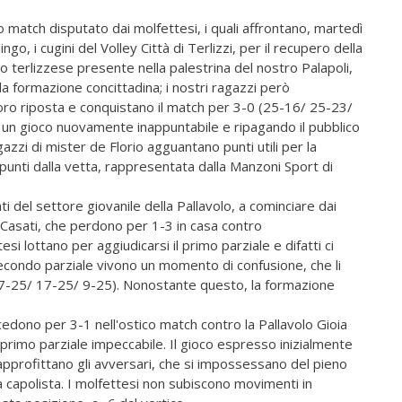
 match disputato dai molfettesi, i quali affrontano, martedì
o, i cugini del Volley Città di Terlizzi, per il recupero della
co terlizzese presente nella palestrina del nostro Palapoli,
la formazione concittadina; i nostri ragazzi però
loro riposta e conquistano il match per 3-0 (25-16/ 25-23/
o un gioco nuovamente inappuntabile e ripagando il pubblico
azzi di mister de Florio agguantano punti utili per la
 2 punti dalla vetta, rappresentata dalla Manzoni Sport di
nti del settore giovanile della Pallavolo, a cominciare dai
a Casati, che perdono per 1-3 in casa contro
esi lottano per aggiudicarsi il primo parziale e difatti ci
secondo parziale vivono un momento di confusione, che li
17-25/ 17-25/ 9-25). Nonostante questo, la formazione
 cedono per 3-1 nell'ostico match contro la Pallavolo Gioia
rimo parziale impeccabile. Il gioco espresso inizialmente
pprofittano gli avversari, che si impossessano del pieno
la capolista. I molfettesi non subiscono movimenti in