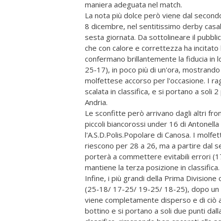
maniera adeguata nel match.
La nota più dolce però viene dal secondo
8 dicembre, nel sentitissimo derby casaling
sesta giornata. Da sottolineare il pubbli
che con calore e correttezza ha incitato 
confermano brillantemente la fiducia in 
25-17), in poco più di un'ora, mostrand
molfettese accorso per l'occasione. I rag
scalata in classifica, e si portano a soli
Andria.
Le sconfitte però arrivano dagli altri fro
piccoli biancorossi under 16 di Antonell
l'A.S.D.Polis.Popolare di Canosa. I molfett
riescono per 28 a 26, ma a partire dal 
porterà a commettere evitabili errori (
mantiene la terza posizione in classifica.
Infine, i più grandi della Prima Divisione
(25-18/ 17-25/ 19-25/ 18-25), dopo un p
viene completamente disperso e di ciò a
bottino e si portano a soli due punti dal