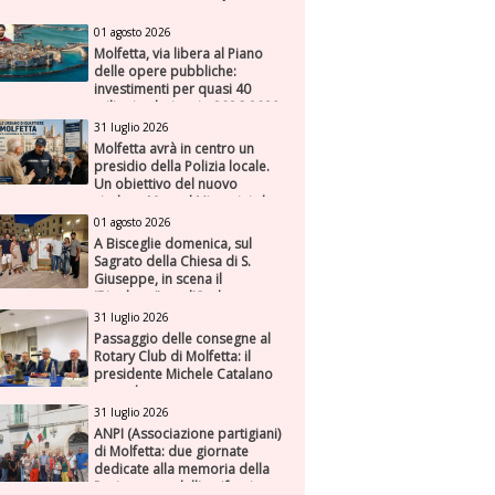
01 agosto 2026
Molfetta, via libera al Piano
delle opere pubbliche:
investimenti per quasi 40
milioni nel triennio 2026-2028
31 luglio 2026
Molfetta avrà in centro un
presidio della Polizia locale.
Un obiettivo del nuovo
sindaco Manuel Minervini che
diviene realtà, con la speranza
01 agosto 2026
di maggiore efficienza e
A Bisceglie domenica, sul
presenza sul territorio
Sagrato della Chiesa di S.
Giuseppe, in scena il
“Rigoletto” con l’Orchestra
Sinfonica Federiciana
31 luglio 2026
Passaggio delle consegne al
Rotary Club di Molfetta: il
presidente Michele Catalano
succede a se stesso
31 luglio 2026
ANPI (Associazione partigiani)
di Molfetta: due giornate
dedicate alla memoria della
Resistenza e dell'antifascismo