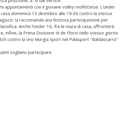
sta posizione, a -6 dal vertice.
i appuntamenti con il giovane volley molfettese. L'under
 in casa domenica 13 dicembre alle 18:30 contro la stessa
i ragazzi: si raccomanda una festosa partecipazione per
ssifica. Anche l'under 16, fra le mura di casa, affronterà
e, infine, la Prima Divisione di de Florio nello stesso giorno
atch contro la Iesi Murgia Sport nel Palasport "Baldassarra"
anti vogliano partecipare.