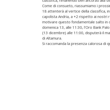
classifica, rimanendo ben ancorati alla se
Come di consueto, riassumiamo i prossim
18 attenterà al vertice della classifica,
capolista Andria, a +2 rispetto ai nostr
motivare questo fondamentale salto in cla
domenica 13, alle 11:30, l'Oro Bank Palo 
(13 dicembre) alle 11:00, disputerà il m
di Altamura.
Si raccomanda la presenza calorosa di qu