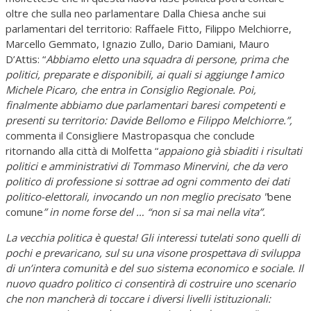
oltre che sulla neo parlamentare Dalla Chiesa anche sui
parlamentari del territorio: Raffaele Fitto, Filippo Melchiorre,
Marcello Gemmato, Ignazio Zullo, Dario Damiani, Mauro
D’Attis: “
Abbiamo eletto una squadra di persone, prima che
politici, preparate e disponibili, ai quali si aggiunge l
’
amico
Michele Picaro, che entra in Consiglio Regionale. Poi,
finalmente abbiamo due parlamentari baresi competenti e
presenti su territorio: Davide Bellomo e Filippo Melchiorre.”,
commenta il Consigliere Mastropasqua che conclude
ritornando alla città di Molfetta “
appaiono già sbiaditi i risultati
politici e amministrativi di Tommaso Minervini, che da vero
politico di professione si sottrae ad ogni commento dei dati
politico-elettorali, invocando un non meglio precisato "
bene
comune
” in nome forse del … “non si sa mai nella vita”.
La vecchia politica è questa! Gli interessi tutelati sono quelli di
pochi e prevaricano, sul
su una visone prospettava di sviluppa
di un’intera comunità e del suo sistema economico e sociale. Il
nuovo quadro politico ci consentirà di costruire uno scenario
che non mancherà di toccare i diversi livelli istituzionali: