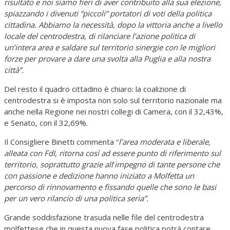
risultato e noi siamo fieri di aver contribuito alla sua elezione,
spiazzando i
divenuti “
piccoli” portatori di voti della politica
cittadina. Abbiamo la necessità, dopo la vittoria anche a livello
locale del centrodestra, di rilanciare l’azione politica di
un’intera area e saldare sul territorio sinergie con le migliori
forze per provare a dare una svolta alla Puglia e alla nostra
città”.
Del resto il quadro cittadino è chiaro: la coalizione di
centrodestra si è imposta non solo sul territorio nazionale ma
anche nella Regione nei nostri collegi di Camera, con il 32,43%,
e Senato, con il 32,69%.
Il Consigliere Binetti commenta “
l’area moderata e liberale,
alleata con FdI, ritorna così ad essere punto di riferimento sul
territorio, soprattutto grazie all
’
impegno di tante persone che
con passione e dedizione hanno iniziato a Molfetta un
percorso di rinnovamento e fissando quelle che sono le basi
per un vero rilancio di una politica seria”.
Grande soddisfazione trasuda nelle file del centrodestra
molfettese che in questa nuova fase politica potrà contare