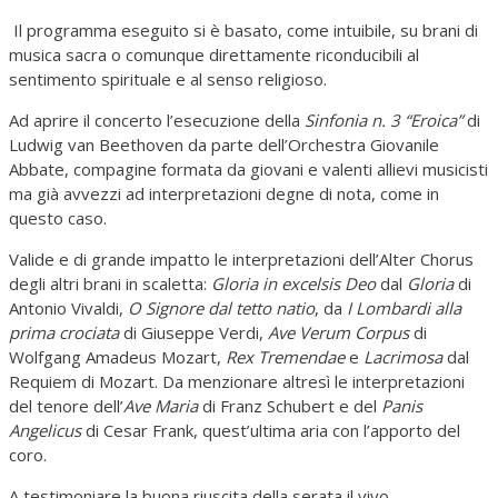
Il programma eseguito si è basato, come intuibile, su brani di
musica sacra o comunque direttamente riconducibili al
sentimento spirituale e al senso religioso.
Ad aprire il concerto l’esecuzione della
Sinfonia n. 3 “Eroica”
di
Ludwig van Beethoven da parte dell’Orchestra Giovanile
Abbate, compagine formata da giovani e valenti allievi musicisti
ma già avvezzi ad interpretazioni degne di nota, come in
questo caso.
Valide e di grande impatto le interpretazioni dell’Alter Chorus
degli altri brani in scaletta:
Gloria in excelsis Deo
dal
Gloria
di
Antonio Vivaldi,
O Signore dal tetto natio
, da
I Lombardi alla
prima crociata
di Giuseppe Verdi,
Ave Verum Corpus
di
Wolfgang Amadeus Mozart,
Rex Tremendae
e
Lacrimosa
dal
Requiem di Mozart. Da menzionare altresì le interpretazioni
del tenore dell’
Ave Maria
di Franz Schubert e del
Panis
Angelicus
di Cesar Frank, quest’ultima aria con l’apporto del
coro.
A testimoniare la buona riuscita della serata il vivo