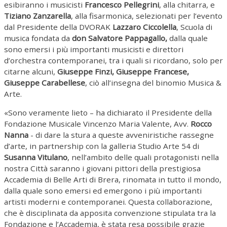
esibiranno i musicisti
Francesco Pellegrini
, alla chitarra, e
Tiziano Zanzarella
, alla fisarmonica, selezionati per l’evento
dal Presidente della DVORAK
Lazzaro Ciccolella
, Scuola di
musica fondata da
don Salvatore Pappagallo,
dalla quale
sono emersi i più importanti musicisti e direttori
d’orchestra contemporanei, tra i quali si ricordano, solo per
citarne alcuni,
Giuseppe Finzi, Giuseppe Francese,
Giuseppe Carabellese
, ciò all’insegna del binomio Musica &
Arte.
«Sono veramente lieto – ha dichiarato il Presidente della
Fondazione Musicale Vincenzo Maria Valente, Avv.
Rocco
Nanna
- di dare la stura a queste avveniristiche rassegne
d’arte, in partnership con la galleria Studio Arte 54 di
Susanna Vitulano
, nell’ambito delle quali protagonisti nella
nostra Città saranno i giovani pittori della prestigiosa
Accademia di Belle Arti di Brera, rinomata in tutto il mondo,
dalla quale sono emersi ed emergono i più importanti
artisti moderni e contemporanei. Questa collaborazione,
che è disciplinata da apposita convenzione stipulata tra la
Fondazione e l’Accademia, è stata resa possibile grazie