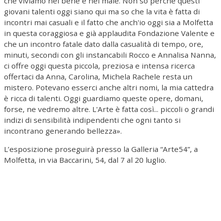
che viviamo nel bene e nel male. Non so perché questi
giovani talenti oggi siano qui ma so che la vita è fatta di
incontri mai casuali e il fatto che anch'io oggi sia a Molfetta
in questa coraggiosa e già applaudita Fondazione Valente e
che un incontro fatale dato dalla casualità di tempo, ore,
minuti, secondi con gli instancabili
Rocco e Annalisa Nanna,
ci offre oggi questa piccola, preziosa e intensa ricerca
offertaci da Anna, Carolina, Michela Rachele resta un
mistero. Potevano esserci anche altri nomi, la mia cattedra
è ricca di talenti. Oggi guardiamo queste opere, domani,
forse, ne vedremo altre. L'Arte è fatta così... piccoli o grandi
indizi di sensibilità indipendenti che ogni tanto si
incontrano generando bellezza».
L’esposizione proseguirà presso la Galleria “Arte54”, a
Molfetta, in via Baccarini, 54, dal 7 al 20 luglio.