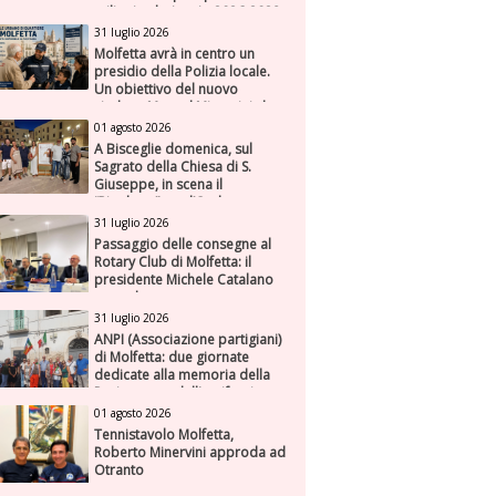
milioni nel triennio 2026-2028
31 luglio 2026
Molfetta avrà in centro un
presidio della Polizia locale.
Un obiettivo del nuovo
sindaco Manuel Minervini che
diviene realtà, con la speranza
01 agosto 2026
di maggiore efficienza e
A Bisceglie domenica, sul
presenza sul territorio
Sagrato della Chiesa di S.
Giuseppe, in scena il
“Rigoletto” con l’Orchestra
Sinfonica Federiciana
31 luglio 2026
Passaggio delle consegne al
Rotary Club di Molfetta: il
presidente Michele Catalano
succede a se stesso
31 luglio 2026
ANPI (Associazione partigiani)
di Molfetta: due giornate
dedicate alla memoria della
Resistenza e dell'antifascismo
01 agosto 2026
Tennistavolo Molfetta,
Roberto Minervini approda ad
Otranto