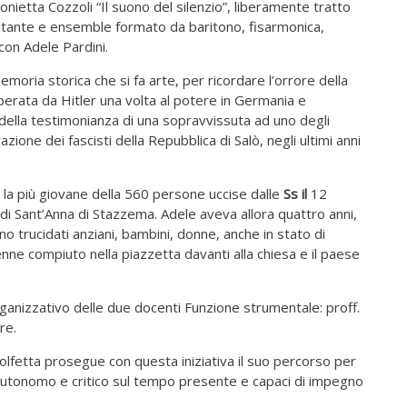
nietta Cozzoli “Il suono del silenzio”, liberamente tratto
ecitante e ensemble formato da baritono, fisarmonica,
 con Adele Pardini.
emoria storica che si fa arte, per ricordare l’orrore della
erata da Hitler una volta al potere in Germania e
o della testimonianza di una sopravvissuta ad uno degli
razione dei fascisti della Repubblica di Salò, negli ultimi anni
i, la più giovane della 560 persone uccise dalle
Ss
il
12
i Sant’Anna di Stazzema. Adele aveva allora quattro anni,
no trucidati anziani, bambini, donne, anche in stato di
venne compiuto nella piazzetta davanti alla chiesa e il paese
ganizzativo delle due docenti Funzione strumentale: proff.
re.
Molfetta prosegue con questa iniziativa il suo percorso per
 autonomo e critico sul tempo presente e capaci di impegno