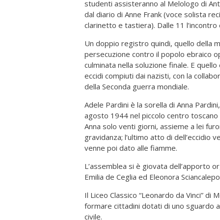
studenti assisteranno al Melologo di Anto
dal diario di Anne Frank (voce solista r
clarinetto e tastiera). Dalle 11 l’incontro
Un doppio registro quindi, quello della m
persecuzione contro il popolo ebraico op
culminata nella soluzione finale. E quell
eccidi compiuti dai nazisti, con la collabo
della Seconda guerra mondiale.
Adele Pardini è la sorella di Anna Pardin
agosto 1944 nel piccolo centro toscano d
Anna solo venti giorni, assieme a lei furo
gravidanza; l’ultimo atto di dell’eccidio 
venne poi dato alle fiamme.
L’assemblea si è giovata dell’apporto or
Emilia de Ceglia ed Eleonora Sciancalepo
Il Liceo Classico “Leonardo da Vinci” di 
formare cittadini dotati di uno sguardo
civile.