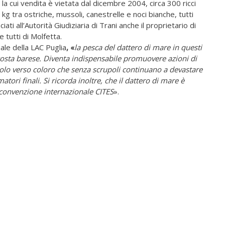
 la cui vendita è vietata dal dicembre 2004, circa 300 ricci
kg tra ostriche, mussoli, canestrelle e noci bianche, tutti
iati all’Autorità Giudiziaria di Trani anche il proprietario di
tutti di Molfetta.
ale della LAC Puglia
, «
la pesca del dattero di mare in questi
a costa barese. Diventa indispensabile promuovere azioni di
lo verso coloro che senza scrupoli continuano a devastare
ori finali. Si ricorda inoltre, che il dattero di mare è
la convenzione internazionale CITES
».