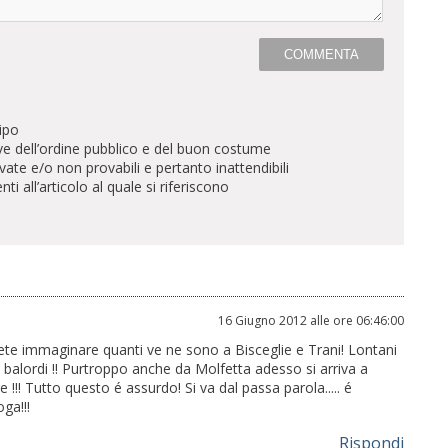
ipo
ve dell’ordine pubblico e del buon costume
te e/o non provabili e pertanto inattendibili
all’articolo al quale si riferiscono
16 Giugno 2012 alle ore 06:46:00
te immaginare quanti ve ne sono a Bisceglie e Trani! Lontani
ti balordi !! Purtroppo anche da Molfetta adesso si arriva a
e !!! Tutto questo é assurdo! Si va dal passa parola..... é
ga!!!
Rispondi