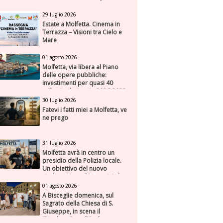
29 luglio 2026
Estate a Molfetta. Cinema in
Terrazza – Visioni tra Cielo e
Mare
01 agosto 2026
Molfetta, via libera al Piano
delle opere pubbliche:
investimenti per quasi 40
milioni nel triennio 2026-2028
30 luglio 2026
Fatevi i fatti miei a Molfetta, ve
ne prego
31 luglio 2026
Molfetta avrà in centro un
presidio della Polizia locale.
Un obiettivo del nuovo
sindaco Manuel Minervini che
diviene realtà, con la speranza
01 agosto 2026
di maggiore efficienza e
A Bisceglie domenica, sul
presenza sul territorio
Sagrato della Chiesa di S.
Giuseppe, in scena il
“Rigoletto” con l’Orchestra