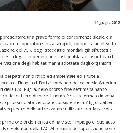
14 giugno 2012
 rappresentare una grave forma di concorrenza sleale e a
 favore di operatori senza scrupoli, comporta un elevato
azione del 75% degli stock ittici mondiali già sfruttati al
i pesca legali, impedendone così qualsiasi prospettiva di
ervazione degli habitat marini adottate dagli organismi
tela del patrimonio ittico ed ambientale ed a tutela
Guardia di Finanza di Bari al comando del colonello
Amedeo
ari della LAC Puglia, nello scorso fine settimana hanno
esca del dattero di mare. L’uomo è stato fermato in zona
ato prossimo alla vendita e consistente in 7 kg di datteri.
 al sequestro delle attrezzature utilizzate per la raccolta
lle prime ore di domenica ed ha visto l’impiego di due auto
G.d.F. e volontari della LAC. Al termine dell’operazione sono