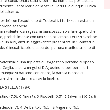
emente condizionata dalla superiorità numerica per tutta la
ilmente Santa Maria della Stella. Terlizzi è dunque l’ unica
del calcetto.
rché con l’espulsione di Tedeschi, i terlizzesi restano in
e viene sospesa.
n i volenterosi ragazzi in biancoazzurro a fare quello che
o, probabilmente con una rosa più ampia Terlizzi avrebbe
 un alibi, anzi un aggravante: presentarsi in 5 contati in
ale, è inqualificabile e assurdo, per una manifestazione di
ino, Salvemini e una tripletta di D’Agostino portano al riposo
 Ceglia, ancora un gol di D’Agostino, e poi, per i fieri
comunque si battono con onore, la parata in area di
one che manda in archivio la finalina.
A STELLA (T) 8-0
no (7,5), 6 Fino (7), 3 Piscitelli (6,5), 2 Salvemini (6,5), 8
Tedeschi (7), 4 De Bartolo (6,5), 8 Angarano (6,5)