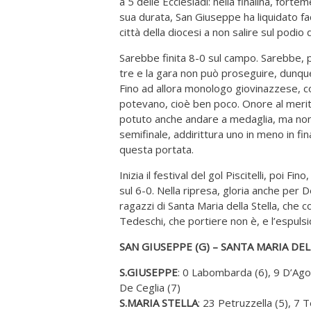
a 5 delle Ecclesiadi: nella finalina, fort
sua durata, San Giuseppe ha liquidato fac
città della diocesi a non salire sul podio 
Sarebbe finita 8-0 sul campo. Sarebbe, pe
tre e la gara non può proseguire, dunqu
Fino ad allora monologo giovinazzese, co
potevano, cioè ben poco. Onore al merit
potuto anche andare a medaglia, ma non è
semifinale, addirittura uno in meno in fin
questa portata.
Inizia il festival del gol Piscitelli, poi F
sul 6-0. Nella ripresa, gloria anche per De
ragazzi di Santa Maria della Stella, che 
Tedeschi, che portiere non è, e l’espulsi
SAN GIUSEPPE (G) – SANTA MARIA DELL
S.GIUSEPPE
: 0 Labombarda (6), 9 D’Agosti
De Ceglia (7)
S.MARIA STELLA
: 23 Petruzzella (5), 7 