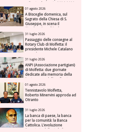
milioni nel triennio 2026-2028
01 agosto 2026
A Bisceglie domenica, sul
Sagrato della Chiesa di S.
Giuseppe, in scena il
“Rigoletto” con l’Orchestra
Sinfonica Federiciana
31 luglio 2026
Passaggio delle consegne al
Rotary Club di Molfetta: il
presidente Michele Catalano
succede a se stesso
31 luglio 2026
ANPI (Associazione partigiani)
di Molfetta: due giornate
dedicate alla memoria della
Resistenza e dell'antifascismo
01 agosto 2026
Tennistavolo Molfetta,
Roberto Minervini approda ad
Otranto
31 luglio 2026
La banca di paese, la banca
per la comunità: la Banca
Cattolica. L’evoluzione
finanziaria della città di