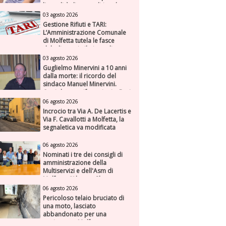
l'attualità di una politica che
genera futuro
03 agosto 2026
Gestione Rifiuti e TARI:
L’Amministrazione Comunale
di Molfetta tutela le fasce
deboli e avvia il piano di
risanamento per ASM
03 agosto 2026
Guglielmo Minervini a 10 anni
dalla morte: il ricordo del
sindaco Manuel Minervini.
Oggi due manifestazioni a Bari
e Molfetta
06 agosto 2026
Incrocio tra Via A. De Lacertis e
Via F. Cavallotti a Molfetta, la
segnaletica va modificata
06 agosto 2026
Nominati i tre dei consigli di
amministrazione della
Multiservizi e dell'Asm di
Molfetta. “Alto profilo e
dondate su fiducia,
06 agosto 2026
competenza e responsabilità”
Pericoloso telaio bruciato di
una moto, lasciato
abbandonato per una
settimana a Molfetta