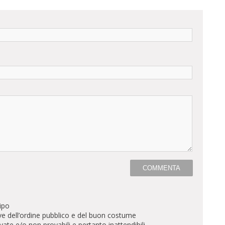
ipo
ve dell’ordine pubblico e del buon costume
te e/o non provabili e pertanto inattendibili