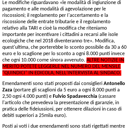
Le modifiche riguardavano «le modalità di ingiunzione di
pagamento e alle modalità di agevolazione per le
riscossioni; il regolamento per
I'accertamento e la
riscossione delle entrate tributarie e il regolamento
relativo alla TARI e cioè la modifica che riteniamo
importante per incentivare i cittadini a recarsi alle isole
ecologiche che nel 2018 diventeranno tre». Modifica,
quest'ultima, che porterebbe lo sconto possibile da
30 a 60
euro e lo scaglione per lo sconto a ogni 8.000 punti invece
che ogni 10.000 come sinora avvenuto.
ALTRE NOTIZIE IN
MERITO POTETE LEGGERLE NEL NUMERO DEL MENSILE
"QUINDICI" IN EDICOLA, NELL'INTERVISTA AL SINDACO.
Emendamenti sono stati proposti dai consiglieri
Antonello
Zaza
(portare gli scaglioni da 5 euro a ogni 8.000 punti a
2,50 ogni 4.000 punti) e
Fulvio Spadavecchia
(cassare
l'articolo che prevedeva la presentazione di garanzie, in
pratica delle fideiussioni, per ottenere dilazioni in caso di
debiti superiori a 25mila euro).
Posti ai voti i due emendamenti sono stati rigettati mentre