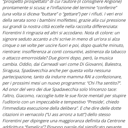
“prospetto prospettato” di cui l'autore (il consigliere Angione)
prontamente si scusa; e l'inflazione del termine “conferire”
(una volta si diceva “buttare” o “gettare”) per i rifiuti. I veri eroi
della serata sono i bambini molfettesi, grazie alla cui pressione
sui grandi la nostra città eccelle nella raccolta differenziata:
Fiorentini li ringrazia ed altri si accodano. Nota di colore: un
signore seduto accanto a chi scrive in meno di un'ora si alza
cinque o sei volte per uscire fuori e poi, dopo qualche minuto,
rientrare: insofferenza ai conti consuntivi, astinenza da tabacco
o attacco emorroidale? Due giorni dopo, però, la musica
cambia. Oddio, dai Carneadi vari come Di Giovanni, Balestra,
Siragusa, Spadavecchia anche per questa volta nessuna
partecipazione, tanto da indurre mamma RAI a confezionare,
per i prossimi mesi un nuovo programma: “Chi l'ha sentito?”.
Ad onor del vero dei due Spadavecchia solo Vincenzo tace:
l'altro, Giacomo, raccoglie tutte le sue forze mentali per stupire
l'uditorio con un impeccabile e tempestivo “Preside', chiedo
l'immediata esecuzione della delibera”. E che dire delle dotte
citazioni in vernacolo (“U ass arronz a tutt”) dello stesso
Fiorentini per dipingere una maggioranza definita da Centrone
addirittura “famelica”? Piovono parole dal significato pesante