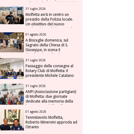
milioni nel triennio 2026-2028
31 luglio 2026
Molfetta avrà in centro un
presidio della Polizia locale.
Un obiettivo del nuovo
sindaco Manuel Minervini che
diviene realtà, con la speranza
01 agosto 2026
di maggiore efficienza e
A Bisceglie domenica, sul
presenza sul territorio
Sagrato della Chiesa di S.
Giuseppe, in scena il
“Rigoletto” con l’Orchestra
Sinfonica Federiciana
31 luglio 2026
Passaggio delle consegne al
Rotary Club di Molfetta: il
presidente Michele Catalano
succede a se stesso
31 luglio 2026
ANPI (Associazione partigiani)
di Molfetta: due giornate
dedicate alla memoria della
Resistenza e dell'antifascismo
01 agosto 2026
Tennistavolo Molfetta,
Roberto Minervini approda ad
Otranto