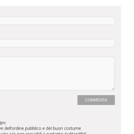
ipo
ve dell’ordine pubblico e del buon costume
te e/o non provabili e pertanto inattendibili