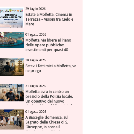
29 luglio 2026
Estate a Molfetta. Cinema in
Terrazza – Visioni tra Cielo e
Mare
01 agosto 2026
Molfetta, via libera al Piano
delle opere pubbliche:
investimenti per quasi 40
milioni nel triennio 2026-2028
30 luglio 2026
Fatevi i fatti miei a Molfetta, ve
ne prego
31 luglio 2026
Molfetta avrà in centro un
presidio della Polizia locale.
Un obiettivo del nuovo
sindaco Manuel Minervini che
diviene realtà, con la speranza
01 agosto 2026
di maggiore efficienza e
A Bisceglie domenica, sul
presenza sul territorio
Sagrato della Chiesa di S.
Giuseppe, in scena il
“Rigoletto” con l’Orchestra