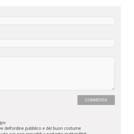
ipo
ve dell’ordine pubblico e del buon costume
te e/o non provabili e pertanto inattendibili