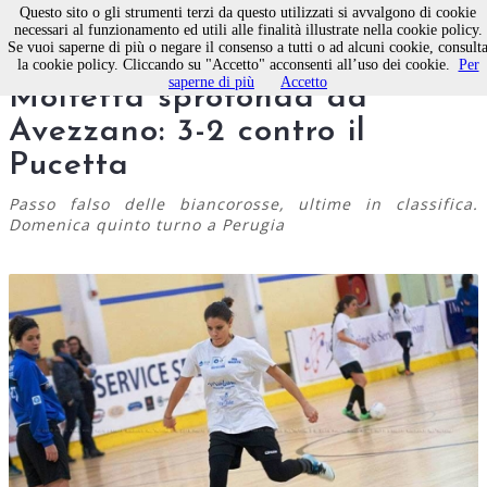
Questo sito o gli strumenti terzi da questo utilizzati si avvalgono di cookie
necessari al funzionamento ed utili alle finalità illustrate nella cookie policy.
Se vuoi saperne di più o negare il consenso a tutti o ad alcuni cookie, consult
Calcio a 5 femminile. La Nox
la cookie policy. Cliccando su "Accetto" acconsenti all’uso dei cookie.
Per
saperne di più
Accetto
Molfetta sprofonda ad
Avezzano: 3-2 contro il
Pucetta
Passo falso delle biancorosse, ultime in classifica.
Domenica quinto turno a Perugia