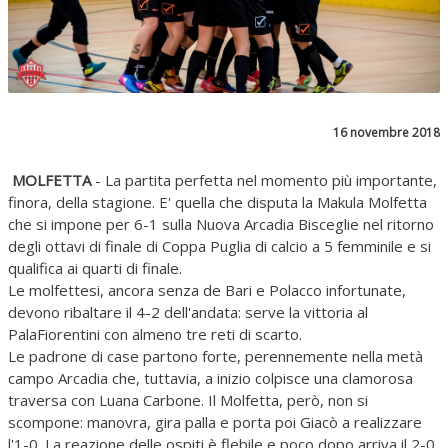
16 novembre 2018
MOLFETTA
- La partita perfetta nel momento più importante,
finora, della stagione. E' quella che disputa la Makula Molfetta
che si impone per 6-1 sulla Nuova Arcadia Bisceglie nel ritorno
degli ottavi di finale di Coppa Puglia di calcio a 5 femminile e si
qualifica ai quarti di finale.
Le molfettesi, ancora senza de Bari e Polacco infortunate,
devono ribaltare il 4-2 dell'andata: serve la vittoria al
PalaFiorentini con almeno tre reti di scarto.
Le padrone di case partono forte, perennemente nella metà
campo Arcadia che, tuttavia, a inizio colpisce una clamorosa
traversa con Luana Carbone. Il Molfetta, però, non si
scompone: manovra, gira palla e porta poi Giacò a realizzare
l'1-0. La reazione delle ospiti è flebile e poco dopo arriva il 2-0