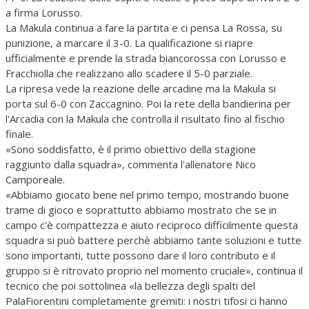
a firma Lorusso.
La Makula continua a fare la partita e ci pensa La Rossa, su
punizione, a marcare il 3-0. La qualificazione si riapre
ufficialmente e prende la strada biancorossa con Lorusso e
Fracchiolla che realizzano allo scadere il 5-0 parziale.
La ripresa vede la reazione delle arcadine ma la Makula si
porta sul 6-0 con Zaccagnino. Poi la rete della bandierina per
l'Arcadia con la Makula che controlla il risultato fino al fischio
finale.
«Sono soddisfatto, è il primo obiettivo della stagione
raggiunto dalla squadra», commenta l'allenatore Nico
Camporeale.
«Abbiamo giocato bene nel primo tempo, mostrando buone
trame di gioco e soprattutto abbiamo mostrato che se in
campo c'è compattezza e aiuto reciproco difficilmente questa
squadra si può battere perchè abbiamo tante soluzioni e tutte
sono importanti, tutte possono dare il loro contributo e il
gruppo si è ritrovato proprio nel momento cruciale», continua il
tecnico che poi sottolinea «la bellezza degli spalti del
PalaFiorentini completamente gremiti: i nostri tifosi ci hanno