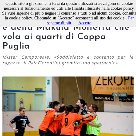
Questo sito o gli strumenti terzi da questo utilizzati si avvalgono di cookie
necessari al funzionamento ed utili alle finalità illustrate nella cookie policy.
Se vuoi saperne di più o negare il consenso a tutti o ad alcuni cookie, consult
Calcio a 5 femminile. Il derby
la cookie policy. Cliccando su "Accetto" acconsenti all’uso dei cookie.
Per
saperne di più
Accetto
è della Makula Molfetta che
vola ai quarti di Coppa
Puglia
Mister Camporeale: «Soddisfatto e contento per le
ragazze. Il PalaFiorentini gremito uno spettacolo»