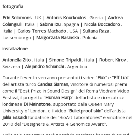
fotografia
Erin Solomons
. UK |
Antonis Kourkoulos
. Grecia |
Andrea
Colangiuli
. Italia |
Sabina Izu
. Spagna |
Nicola Boccadoro
.
Italia |
Carlos Torres Machado
. USA |
Sultana Raza
.
Lussemburgo |
Malgorzata Basinska
. Polonia
installazione
Antonella Zito
. Italia |
Simone Tripaldi
. Italia |
Robert Kirov
.
Svizzera |
Alejandro Schianchi
. Argentina
Durante l’evento verranno presentati i video “
Flux
” e “
Eff Lux
”
dell’artista turco
Candas Sisman
, vincitore di numerosi premi
come il “Best Prize in Sound Design” del Roma Viedram Video
Festival; il progetto “
Human Harp
” dell’artista e ricercatrice
londinese
Di Mainstone
, supportato dalla Queen Mary
University of London, e il video “
Bulletproof skin
” dell’artista
Jalila Essaidi
fondatrice dei “BioArt Laboratories” e vincitrice nel
2010 del “Designers & Artists 4 Genomics Award”.
Nella sala espositiva sarà possibile ascoltare l’opera di sound