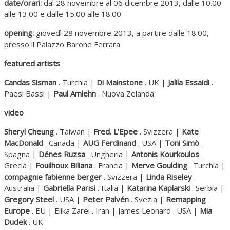
date/orari:
dal 28 novembre al 06 dicembre 2013, dalle 10.00
alle 13.00 e dalle 15.00 alle 18.00
opening:
giovedì 28 novembre 2013, a partire dalle 18.00,
presso il Palazzo Barone Ferrara
featured artists
Candas Sisman
. Turchia |
Di Mainstone
. UK |
Jalila Essaidi
.
Paesi Bassi |
Paul Amlehn
. Nuova Zelanda
video
Sheryl Cheung
. Taiwan |
Fred. L'Epee
. Svizzera |
Kate
MacDonald
. Canada |
AUG Ferdinand
. USA |
Toni Simò
.
Spagna |
Dénes Ruzsa
. Ungheria |
Antonis Kourkoulos
.
Grecia |
Fouilhoux Biliana
. Francia |
Merve Goulding
. Turchia |
compagnie fabienne berger
. Svizzera |
Linda Riseley
.
Australia |
Gabriella Parisi
. Italia |
Katarina Kaplarski
. Serbia |
Gregory Steel
. USA |
Peter Palvén
. Svezia |
Remapping
Europe
. EU | Elika Zarei . Iran | James Leonard . USA |
Mia
Dudek
. UK