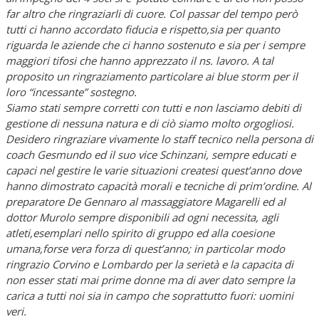
far altro che ringraziarli di cuore. Col passar del tempo però
tutti ci hanno accordato fiducia e rispetto,sia per quanto
riguarda le aziende che ci hanno sostenuto e sia per i sempre
maggiori tifosi che hanno apprezzato il ns. lavoro. A tal
proposito un ringraziamento particolare ai blue storm per il
loro “incessante” sostegno.
Siamo stati sempre corretti con tutti e non lasciamo debiti di
gestione di nessuna natura e di ciò siamo molto orgogliosi.
Desidero ringraziare vivamente lo staff tecnico nella persona di
coach Gesmundo ed il suo vice Schinzani, sempre educati e
capaci nel gestire le varie situazioni createsi quest’anno dove
hanno dimostrato capacità morali e tecniche di prim’ordine. Al
preparatore De Gennaro al massaggiatore Magarelli ed al
dottor Murolo sempre disponibili ad ogni necessita, agli
atleti,esemplari nello spirito di gruppo ed alla coesione
umana,forse vera forza di quest’anno; in particolar modo
ringrazio Corvino e Lombardo per la serietà e la capacita di
non esser stati mai prime donne ma di aver dato sempre la
carica a tutti noi sia in campo che soprattutto fuori: uomini
veri.