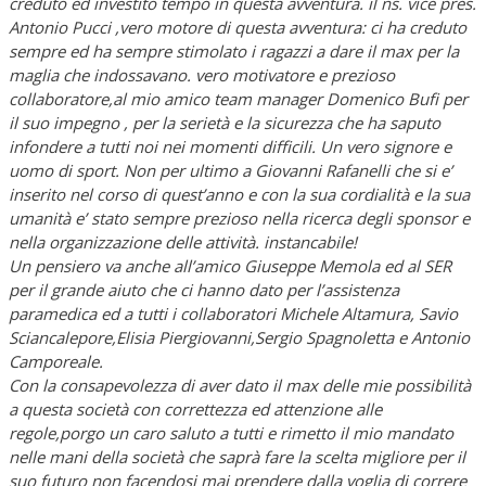
creduto ed investito tempo in questa avventura. il ns. vice pres.
Antonio Pucci ,vero motore di questa avventura: ci ha creduto
sempre ed ha sempre stimolato i ragazzi a dare il max per la
maglia che indossavano. vero motivatore e prezioso
collaboratore,al mio amico team manager Domenico Bufi per
il suo impegno , per la serietà e la sicurezza che ha saputo
infondere a tutti noi nei momenti difficili. Un vero signore e
uomo di sport. Non per ultimo a Giovanni Rafanelli che si e’
inserito nel corso di quest’anno e con la sua cordialità e la sua
umanità e’ stato sempre prezioso nella ricerca degli sponsor e
nella organizzazione delle attività. instancabile!
Un pensiero va anche all’amico Giuseppe Memola ed al SER
per il grande aiuto che ci hanno dato per l’assistenza
paramedica ed a tutti i collaboratori Michele Altamura, Savio
Sciancalepore,Elisia Piergiovanni,Sergio Spagnoletta e Antonio
Camporeale.
Con la consapevolezza di aver dato il max delle mie possibilità
a questa società con correttezza ed attenzione alle
regole,porgo un caro saluto a tutti e rimetto il mio mandato
nelle mani della società che saprà fare la scelta migliore per il
suo futuro non facendosi mai prendere dalla voglia di correre