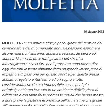
19 giugno 2012
MOLFETTA - "
Cari amici e tifosi,a pochi giorni dal termine del
campionato e del mio mandato annuale,desidero esprimere
alcune riflessioni sull’anno appena trascorso. Se penso ad
appena 12 mesi fa dove tutti gli amici più stretti si
interrogavano su cosa fare per il prossimo anno,posso dire
oggi che tutti insieme abbiamo fatto un grande lavoro,ricco di
impegno e di passione per questo sport e per questa piazza.
abbiamo regalato entusiasmo ed un sogno a tutti,
considerando che ciò era impensabile anche per i più
ottimisti; abbiamo lavorato in un ambiente difficile,ricco di
diffidenza e con tante false promesse iniziali che hanno messo
a dura prova la gestione economica dell’annata ma che grazie
all’impegno dei 4 soci si e’ potuto colmare e di ciò non posso