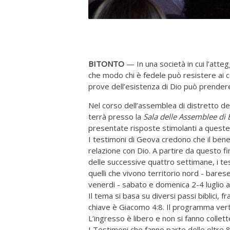
BITONTO
— In una società in cui l’att
che modo chi è fedele può resistere ai co
prove dell’esistenza di Dio può prender
Nel corso dell’assemblea di distretto d
terrà presso la
Sala delle Assemblee di 
presentate risposte stimolanti a quest
I testimoni di Geova credono che il benes
relazione con Dio. A partire da questo f
delle successive quattro settimane, i tes
quelli che vivono territorio nord - bares
venerdi - sabato e domenica 2-4 luglio al
Il tema si basa su diversi passi biblici, 
chiave è Giacomo 4:8. Il programma verter
L’ingresso è libero e non si fanno collett
I Testimoni che fanno parte delle oltre 