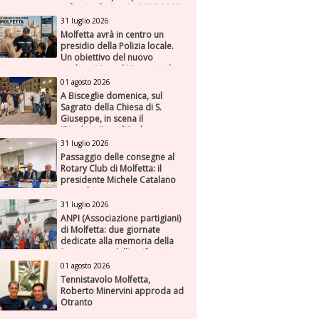
milioni nel triennio 2026-2028
31 luglio 2026
Molfetta avrà in centro un
presidio della Polizia locale.
Un obiettivo del nuovo
sindaco Manuel Minervini che
diviene realtà, con la speranza
01 agosto 2026
di maggiore efficienza e
A Bisceglie domenica, sul
presenza sul territorio
Sagrato della Chiesa di S.
Giuseppe, in scena il
“Rigoletto” con l’Orchestra
Sinfonica Federiciana
31 luglio 2026
Passaggio delle consegne al
Rotary Club di Molfetta: il
presidente Michele Catalano
succede a se stesso
31 luglio 2026
ANPI (Associazione partigiani)
di Molfetta: due giornate
dedicate alla memoria della
Resistenza e dell'antifascismo
01 agosto 2026
Tennistavolo Molfetta,
Roberto Minervini approda ad
Otranto