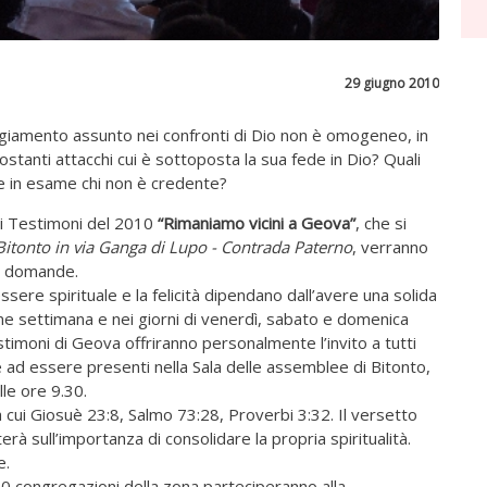
29 giugno 2010
eggiamento assunto nei confronti di Dio non è omogeneo, in
stanti attacchi cui è sottoposta la sua fede in Dio? Quali
e in esame chi non è credente?
ei Testimoni del 2010
“Rimaniamo vicini a Geova”
, che si
Bitonto in via Ganga di Lupo - Contrada Paterno
, verranno
e domande.
sere spirituale e la felicità dipendano dall’avere una solida
ine settimana e nei giorni di venerdì, sabato e domenica
timoni di Geova offriranno personalmente l’invito a tutti
e ad essere presenti nella Sala delle assemblee di Bitonto,
le ore 9.30.
fra cui Giosuè 23:8, Salmo 73:28, Proverbi 3:32. Il versetto
à sull’importanza di consolidare la propria spiritualità.
e.
80 congregazioni della zona parteciperanno alla