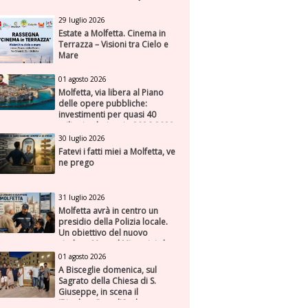
29 luglio 2026
Estate a Molfetta. Cinema in
Terrazza – Visioni tra Cielo e
Mare
01 agosto 2026
Molfetta, via libera al Piano
delle opere pubbliche:
investimenti per quasi 40
milioni nel triennio 2026-2028
30 luglio 2026
Fatevi i fatti miei a Molfetta, ve
ne prego
31 luglio 2026
Molfetta avrà in centro un
presidio della Polizia locale.
Un obiettivo del nuovo
sindaco Manuel Minervini che
diviene realtà, con la speranza
01 agosto 2026
di maggiore efficienza e
A Bisceglie domenica, sul
presenza sul territorio
Sagrato della Chiesa di S.
Giuseppe, in scena il
“Rigoletto” con l’Orchestra