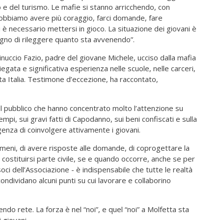
 e del turismo. Le mafie si stanno arricchendo, con
 Dobbiamo avere più coraggio, farci domande, fare
i è necessario mettersi in gioco. La situazione dei giovani è
gno di rileggere quanto sta avvenendo”.
nuccio Fazio, padre del giovane Michele, ucciso dalla mafia
egata e significativa esperienza nelle scuole, nelle carceri,
tta Italia. Testimone d’eccezione, ha raccontato,
 del pubblico che hanno concentrato molto l’attenzione su
tempi, sui gravi fatti di Capodanno, sui beni confiscati e sulla
genza di coinvolgere attivamente i giovani.
meni, di avere risposte alle domande, di coprogettare la
i costituirsi parte civile, se e quando occorre, anche se per
oci dell’Associazione - è indispensabile che tutte le realtà
ondividano alcuni punti su cui lavorare e collaborino
do rete. La forza è nel “noi”, e quel “noi” a Molfetta sta