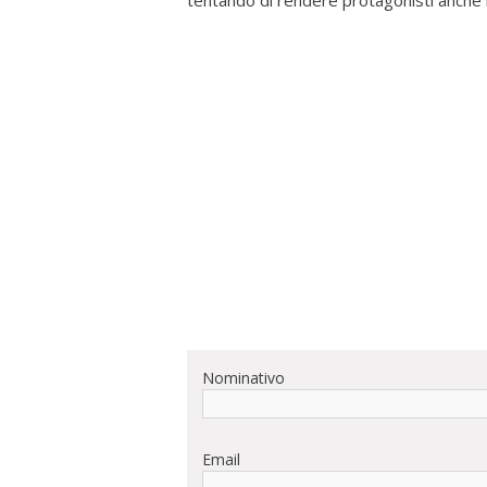
tentando di rendere protagonisti anche i
Nominativo
Email