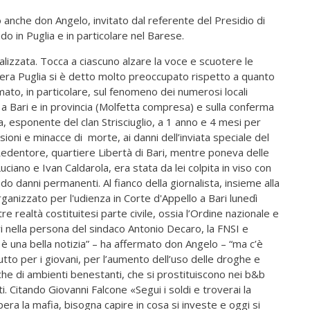
 anche don Angelo, invitato dal referente del Presidio di
o in Puglia e in particolare nel Barese.
alizzata. Tocca a ciascuno alzare la voce e scuotere le
ibera Puglia si è detto molto preoccupato rispetto a quanto
mato, in particolare, sul fenomeno dei numerosi locali
a a Bari e in provincia (Molfetta compresa) e sulla conferma
a, esponente del clan Strisciuglio, a 1 anno e 4 mesi per
oni e minacce di morte, ai danni dell’inviata speciale del
edentore, quartiere Libertà di Bari, mentre poneva delle
Luciano e Ivan Caldarola, era stata da lei colpita in viso con
o danni permanenti. Al fianco della giornalista, insieme alla
rganizzato per l'udienza in Corte d'Appello a Bari lunedì
re realtà costituitesi parte civile, ossia l’Ordine nazionale e
ari nella persona del sindaco Antonio Decaro, la FNSI e
 una bella notizia” – ha affermato don Angelo – “ma c’è
to per i giovani, per l’aumento dell’uso delle droghe e
anche di ambienti benestanti, che si prostituiscono nei b&b
i. Citando Giovanni Falcone «Segui i soldi e troverai la
ra la mafia, bisogna capire in cosa si investe e oggi si