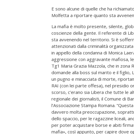
E sono alcune di quelle che ha richiamato
Molfetta a riportare quanto sta avvenend
La mafia è molto presente, silente, glob
coscienze della gente. Il referente di L
sta avvenendo nel territorio. Si è soffer
attenzionati dalla criminalità organizzat
in appello della condanna di Monica Laer
aggressione con aggravante mafiosa, lesi
Tg1 Maria Grazia Mazzola, che in zona R
domande alla boss sul marito e il figlio, 
un pugno e minacciata di morte, riportand
RAI (con lei parte offesa), nel presidio o
scorso, c’erano sia Libera che tutte le alt
regionale dei giornalisti, il Comune di B
l’Associazione Stampa Romana. “Questa è
davvero molta preoccupazione, soprattut
dello spaccio, per le ragazzine liceali, 
per poter acquistare borse e abiti firmat
mafia», così appunto, per capire dove ope