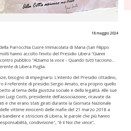
18 maggio 2024
 della Parrocchia Cuore Immacolata di Maria (San Filippo
olti hanno accolto l’invito del Presidio Libera “Gianni
incontro pubblico “Alziamo la voce - Quando tutti tacciono...
erente di Libera Puglia.
nze, bisogno di impegnarsi. L'intento del Presidio cittadino,
o il referente di presidio Sergio Amato, era proprio quello
tto al tema della giustizia sociale e della legalità. Alle sue
don Luigi Ciotti, presidente dell’associazione, ricavate da
ti e che erano stati girati durante la Giornata Nazionale
delle vittime innocenti delle mafie del 21 marzo 2018 a
andiere e striscioni di Libera, le parole che più hanno
sponsabilità, condivisione", “è il Noi che vince”,