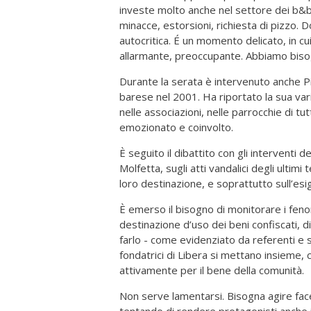
investe molto anche nel settore dei b&b
minacce, estorsioni, richiesta di pizzo.
autocritica. É un momento delicato, in cu
allarmante, preoccupante. Abbiamo biso
Durante la serata è intervenuto anche Pi
barese nel 2001. Ha riportato la sua vari
nelle associazioni, nelle parrocchie di tu
emozionato e coinvolto.
È seguito il dibattito con gli interventi
Molfetta, sugli atti vandalici degli ultimi 
loro destinazione, e soprattutto sull’esi
È emerso il bisogno di monitorare i feno
destinazione d’uso dei beni confiscati, d
farlo - come evidenziato da referenti e s
fondatrici di Libera si mettano insieme, c
attivamente per il bene della comunità.
Non serve lamentarsi. Bisogna agire facen