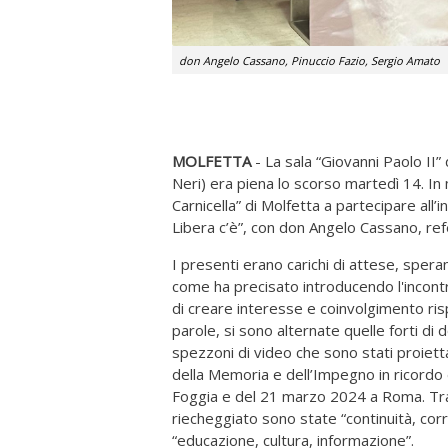
don Angelo Cassano, Pinuccio Fazio, Sergio Amato
MOLFETTA
- La sala “Giovanni Paolo II”
Neri) era piena lo scorso martedì 14. In m
Carnicella” di Molfetta a partecipare all’
Libera c’è”, con don Angelo Cassano, ref
I presenti erano carichi di attese, spera
come ha precisato introducendo l'incontr
di creare interesse e coinvolgimento rispe
parole, si sono alternate quelle forti di 
spezzoni di video che sono stati proietta
della Memoria e dell’Impegno in ricordo 
Foggia e del 21 marzo 2024 a Roma. Tra b
riecheggiato sono state “continuità, corre
“educazione, cultura, informazione”.