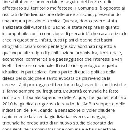
fine abitativo e commerciale. A seguito del terzo studio
effettuato sul territorio molfettese, il Comune si è opposto ai
risultati dell’individuazione delle aree a rischio, presentando
una propria posizione tecnica. Questa, dopo essere stata
analizzata dall’Autorità di Bacino, è stata respinta in quanto
incompatibile con la condizione di precarietà che caratterizza le
aree in questione. Infatti, tutti i piani di bacino dei bacini
idrografici italiani sono per legge sovraordinati rispetto a
qualunque altro tipo di pianificazione urbanistica, territoriale,
economica, commerciale e paesaggistica che interessi a vari
livelli il territorio nazionale. Il rischio idrogeologico e quello
idraulico, in particolare, fanno parte di quella politica della
difesa del suolo che è tanto evocata da chi rivendica la
necessità di proteggere il territorio dagli eventi calamitosi che
si fanno sempre più frequenti. L’autorità comunale ha fatto
ricorso al Tribunale Superiore delle Acque, che già nel febbraio
2010 ha giudicato rigoroso lo studio dell’AdB a supporto delle
indicazioni del PAI, dando la sensazione di voler chiudere
rapidamente la vicenda giudiziaria. Invece, a maggio, il
tribunale ha preso atto di un nuovo studio elaborato dai
consulenti dell’amministrazione comunale e ha riaperto le