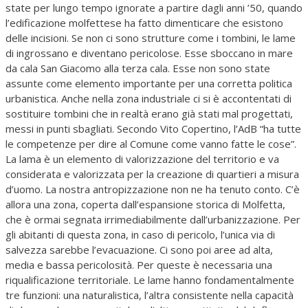
state per lungo tempo ignorate a partire dagli anni ’50, quando
l’edificazione molfettese ha fatto dimenticare che esistono
delle incisioni. Se non ci sono strutture come i tombini, le lame
di ingrossano e diventano pericolose. Esse sboccano in mare
da cala San Giacomo alla terza cala. Esse non sono state
assunte come elemento importante per una corretta politica
urbanistica. Anche nella zona industriale ci si è accontentati di
sostituire tombini che in realtà erano già stati mal progettati,
messi in punti sbagliati. Secondo Vito Copertino, l’AdB “ha tutte
le competenze per dire al Comune come vanno fatte le cose”.
La lama è un elemento di valorizzazione del territorio e va
considerata e valorizzata per la creazione di quartieri a misura
d’uomo. La nostra antropizzazione non ne ha tenuto conto. C’è
allora una zona, coperta dall’espansione storica di Molfetta,
che è ormai segnata irrimediabilmente dall’urbanizzazione. Per
gli abitanti di questa zona, in caso di pericolo, l’unica via di
salvezza sarebbe l’evacuazione. Ci sono poi aree ad alta,
media e bassa pericolosità. Per queste è necessaria una
riqualificazione territoriale. Le lame hanno fondamentalmente
tre funzioni: una naturalistica, l’altra consistente nella capacità