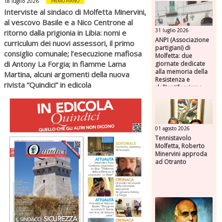
18 luglio 2026
PRIMO PIANO
Interviste al sindaco di Molfetta Minervini,
al vescovo Basile e a Nico Centrone al
31 luglio 2026
ritorno dalla prigionia in Libia: nomi e
ANPI (Associazione
curriculum dei nuovi assessori, il primo
partigiani) di
consiglio comunale; l’esecuzione mafiosa
Molfetta: due
di Antony La Forgia; in fiamme Lama
giornate dedicate
alla memoria della
Martina, alcuni argomenti della nuova
Resistenza e
rivista “Quindici” in edicola
dell'antifascismo
01 agosto 2026
Tennistavolo
Molfetta, Roberto
Minervini approda
ad Otranto