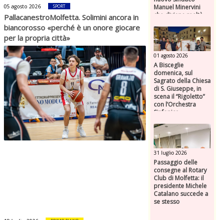
Manuel Minervini
05 agosto 2026
SPORT
che diviene realtà,
PallacanestroMolfetta. Solimini ancora in
con la speranza di
biancorosso «perché è un onore giocare
maggiore efficienza
per la propria città»
e presenza sul
territorio
01 agosto 2026
A Bisceglie
domenica, sul
Sagrato della Chiesa
di S. Giuseppe, in
scena il “Rigoletto”
con l’Orchestra
Sinfonica
Federiciana
31 luglio 2026
Passaggio delle
consegne al Rotary
Club di Molfetta: il
presidente Michele
Catalano succede a
se stesso