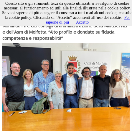
Questo sito o gli strumenti terzi da questo utilizzati si avvalgono di cookie
necessari al funzionamento ed utili alle finalità illustrate nella cookie policy.
Se vuoi saperne di più o negare il consenso a tutti o ad alcuni cookie, consult
la cookie policy. Cliccando su "Accetto" acconsenti all’uso dei cookie.
Per
06 agosto 2026
ATTUALITÀ
saperne di più
Accetto
Nominati i tre dei consigli di amministrazione della Multiservizi
e dell'Asm di Molfetta. “Alto profilo e dondate su fiducia,
competenza e responsabilità”