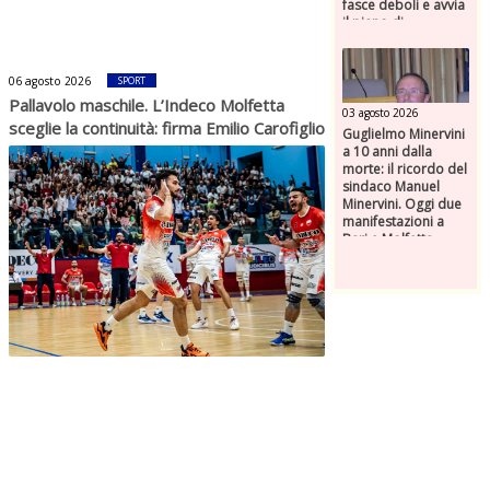
fasce deboli e avvia
il piano di
risanamento per
ASM
06 agosto 2026
SPORT
Pallavolo maschile. L’Indeco Molfetta
03 agosto 2026
sceglie la continuità: firma Emilio Carofiglio
Guglielmo Minervini
a 10 anni dalla
morte: il ricordo del
sindaco Manuel
Minervini. Oggi due
manifestazioni a
Bari e Molfetta