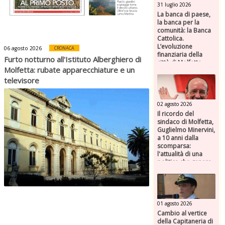
31 luglio 2026
La banca di paese,
la banca per la
comunità: la Banca
Cattolica.
L’evoluzione
06 agosto 2026
CRONACA
finanziaria della
Furto notturno all'Istituto Alberghiero di
città di Molfetta
Molfetta: rubate apparecchiature e un
(Parte seconda)
televisore
02 agosto 2026
Il ricordo del
sindaco di Molfetta,
Guglielmo Minervini,
a 10 anni dalla
scomparsa:
l'attualità di una
politica che genera
futuro
01 agosto 2026
Cambio al vertice
della Capitaneria di