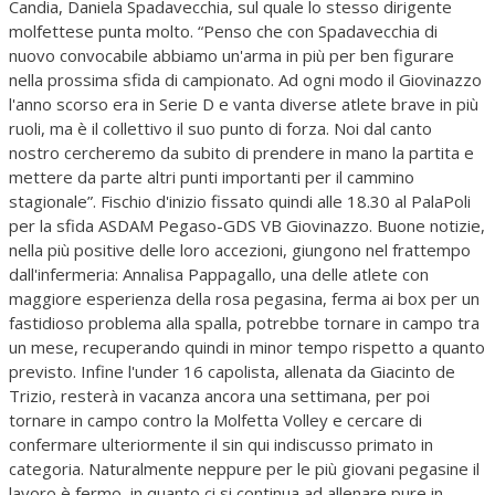
Candia, Daniela Spadavecchia, sul quale lo stesso dirigente
molfettese punta molto. “Penso che con Spadavecchia di
nuovo convocabile abbiamo un'arma in più per ben figurare
nella prossima sfida di campionato. Ad ogni modo il Giovinazzo
l'anno scorso era in Serie D e vanta diverse atlete brave in più
ruoli, ma è il collettivo il suo punto di forza. Noi dal canto
nostro cercheremo da subito di prendere in mano la partita e
mettere da parte altri punti importanti per il cammino
stagionale”. Fischio d'inizio fissato quindi alle 18.30 al PalaPoli
per la sfida ASDAM Pegaso-GDS VB Giovinazzo. Buone notizie,
nella più positive delle loro accezioni, giungono nel frattempo
dall'infermeria: Annalisa Pappagallo, una delle atlete con
maggiore esperienza della rosa pegasina, ferma ai box per un
fastidioso problema alla spalla, potrebbe tornare in campo tra
un mese, recuperando quindi in minor tempo rispetto a quanto
previsto. Infine l'under 16 capolista, allenata da Giacinto de
Trizio, resterà in vacanza ancora una settimana, per poi
tornare in campo contro la Molfetta Volley e cercare di
confermare ulteriormente il sin qui indiscusso primato in
categoria. Naturalmente neppure per le più giovani pegasine il
lavoro è fermo, in quanto ci si continua ad allenare pure in