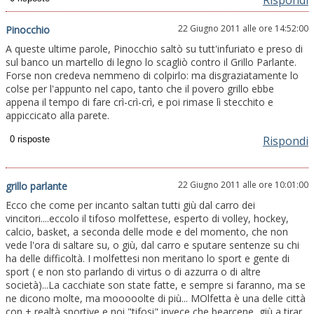
22 Giugno 2011 alle ore 14:52:00
Pinocchio
A queste ultime parole, Pinocchio saltò su tutt'infuriato e preso di
sul banco un martello di legno lo scagliò contro il Grillo Parlante.
Forse non credeva nemmeno di colpirlo: ma disgraziatamente lo
colse per l'appunto nel capo, tanto che il povero grillo ebbe
appena il tempo di fare crì-crì-crì, e poi rimase lì stecchito e
appiccicato alla parete.
Rispondi
22 Giugno 2011 alle ore 10:01:00
grillo parlante
Ecco che come per incanto saltan tutti giù dal carro dei
vincitori....eccolo il tifoso molfettese, esperto di volley, hockey,
calcio, basket, a seconda delle mode e del momento, che non
vede l'ora di saltare su, o giù, dal carro e sputare sentenze su chi
ha delle difficoltà. I molfettesi non meritano lo sport e gente di
sport ( e non sto parlando di virtus o di azzurra o di altre
società)...La cacchiate son state fatte, e sempre si faranno, ma se
ne dicono molte, ma mooooolte di più... MOlfetta è una delle città
con + realtà sportive e noi "tifosi" invece che bearcene, giù a tirar